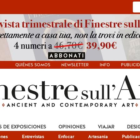
QUIÉNES SOMOS
NEWSLETTER
INFO
PUBLICI
S DE EXPOSICIONES
OPINIONES
VIAJAR
DESI
ones
Entrevistas
Enfocar
Artesania
Publicac