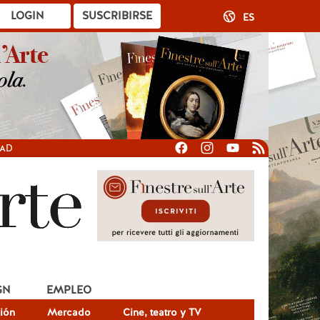
LOGIN
SUSCRIBIRSE
ES
DAD
GN
EMPLEO
ión
Mercado
Cine, teatro y TV