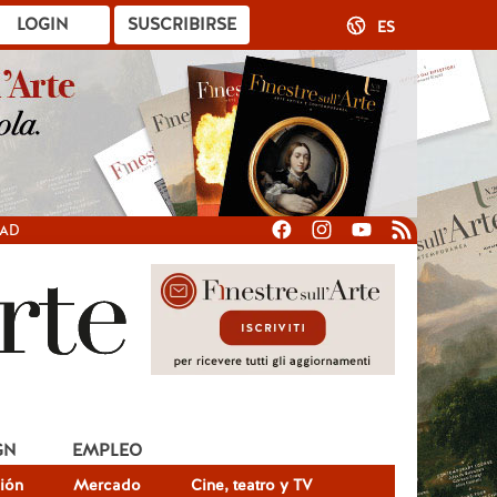
LOGIN
SUSCRIBIRSE
ES
DAD
GN
EMPLEO
ión
Mercado
Cine, teatro y TV