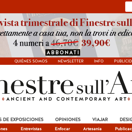
QUIÉNES SOMOS
NEWSLETTER
INFO
PUBLICI
S DE EXPOSICIONES
OPINIONES
VIAJAR
DESI
ones
Entrevistas
Enfocar
Artesania
Publicac