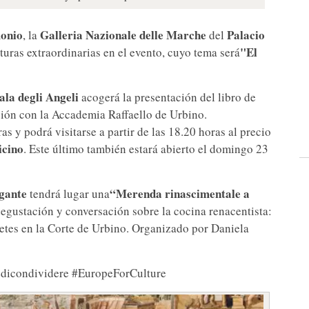
monio
Galleria Nazionale delle Marche
Palacio
, la
del
"El
turas extraordinarias en el evento, cuyo tema será
ala degli Angeli
acogerá la presentación del libro de
ción con la Accademia Raffaello de Urbino.
s y podrá visitarse a partir de las 18.20 horas al precio
icino
. Este último también estará abierto el domingo 23
gante
“Merenda rinascimentale a
tendrá lugar una
degustación y conversación sobre la cocina renacentista:
etes en la Corte de Urbino. Organizado por Daniela
tedicondividere #EuropeForCulture