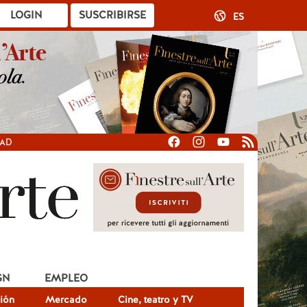
LOGIN
SUSCRIBIRSE
ES
DAD
GN
EMPLEO
ión
Mercado
Cine, teatro y TV