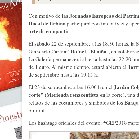
las Jornadas Europeas del Patri
Con motivo de
Ducal
Urbino
de
participará con iniciativas y aper
arte de compartir
".
S
El sábado 22 de septiembre, a las 18.30 horas, la
"Rafael - El niño
Giancarlo Carloni
", en colabora
La Galería permanecerá abierta hasta las 22.20 hora
Torr
de 1 euro. Al mismo tiempo, estará abierto el
de septiembre hasta las 19.15 h.
Jardín Col
El 23 de septiembre a las 16.00 h en el
corte” (Merienda renacentista en
la corte), una 
relatos de las costumbres y símbolos de los Banqu
Storoni.
Los hashtags oficiales del evento: #GEP2018 #ar