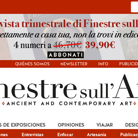
QUIÉNES SOMOS
NEWSLETTER
INFO
PUBLICI
S DE EXPOSICIONES
OPINIONES
VIAJAR
DESI
ones
Entrevistas
Enfocar
Artesania
Publicac