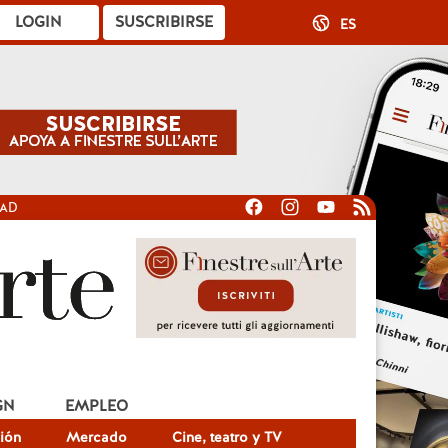
LOGIN
SUSCRIBIRSE
ES
DAD
GN
EMPLEO
ión
Mercado
Cine, teatro y TV