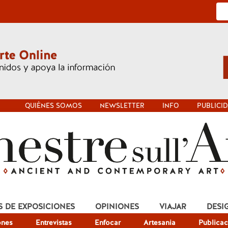
QUIÉNES SOMOS
NEWSLETTER
INFO
PUBLICI
S DE EXPOSICIONES
OPINIONES
VIAJAR
DESI
ones
Entrevistas
Enfocar
Artesania
Publicac