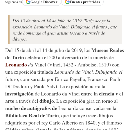
Google
Discover
Fuentes preferidas
Síguenos en
Del 15 de abril al 14 de julio de 2019, Turín acoge la
exposición 'Leonardo da Vinci. Dibujando el futuro', que
rinde homenaje al gran artista toscano a través de
dibujos.
Museos Reales
Del 15 de abril al 14 de julio de 2019, los
de
Turín
celebran el 500 aniversario de la muerte de
Leonardo
da
Vinci (Vinci, 1452 - Amboise, 1519) con
una exposición titulada
Leonardo da Vinci. Dibujando el
futuro, comisariada por Enrica Pagella, Francesco Paolo
Di Teodoro y Paola Salvi. La exposición narra la
investigación
entre la ciencia y el
de Leonardo da Vinci
arte
dibujo
a través del
. La exposición gira en torno al
núcleo de autógrafos de
Leonardo conservados en la
Biblioteca Real de Turín
, que incluye trece dibujos
adquiridos por el rey Carlo Alberto en 1840, y el famoso
Códice sobre el vuelo de los pájaros
, donado en 1893