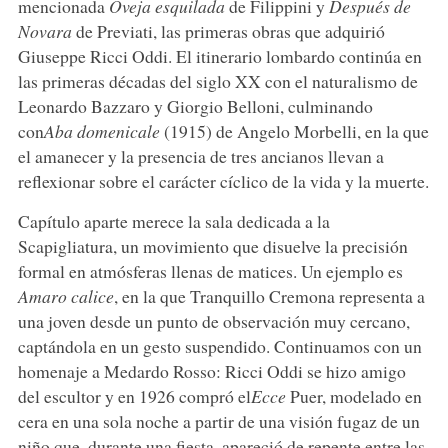
mencionada
Oveja esquilada
de Filippini y
Después de
Novara
de Previati, las primeras obras que adquirió
Giuseppe Ricci Oddi. El itinerario lombardo continúa en
las primeras décadas del siglo XX con el naturalismo de
Leonardo Bazzaro y Giorgio Belloni, culminando
con
Aba domenicale
(1915) de Angelo Morbelli, en la que
el amanecer y la presencia de tres ancianos llevan a
reflexionar sobre el carácter cíclico de la vida y la muerte.
Capítulo aparte merece la sala dedicada a la
Scapigliatura, un movimiento que disuelve la precisión
formal en atmósferas llenas de matices. Un ejemplo es
Amaro calice
, en la que Tranquillo Cremona representa a
una joven desde un punto de observación muy cercano,
captándola en un gesto suspendido. Continuamos con un
homenaje a Medardo Rosso: Ricci Oddi se hizo amigo
del escultor y en 1926 compró el
Ecce
Puer, modelado en
cera en una sola noche a partir de una visión fugaz de un
niño que, durante una fiesta, apareció de repente entre las