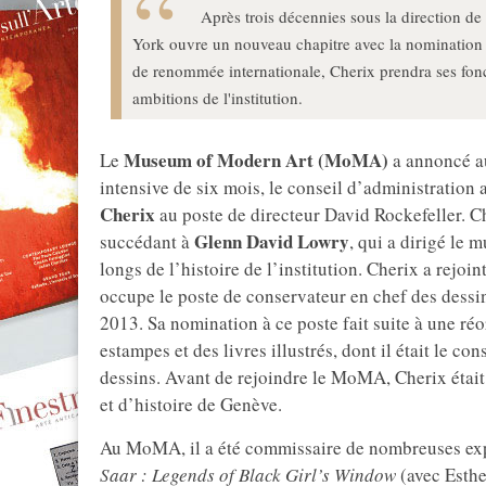
Après trois décennies sous la direction
York ouvre un nouveau chapitre avec la nomination 
de renommée internationale, Cherix prendra ses fonc
ambitions de l'institution.
Museum of Modern Art (MoMA)
Le
a annoncé au
intensive de six mois, le conseil d’administration
Cherix
au poste de directeur David Rockefeller. C
Glenn David Lowry
succédant à
, qui a dirigé le 
longs de l’histoire de l’institution. Cherix a rej
occupe le poste de conservateur en chef des dess
2013. Sa nomination à ce poste fait suite à une ré
estampes et des livres illustrés, dont il était le 
dessins. Avant de rejoindre le MoMA, Cherix étai
et d’histoire de Genève.
Au MoMA, il a été commissaire de nombreuses exp
Saar : Legends of Black Girl’s Window
(avec Esthe