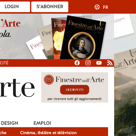
LOGIN
S’ABONNER
FR
CITÉ
DESIGN
EMPLOI
che
Cinéma, théâtre et télévision