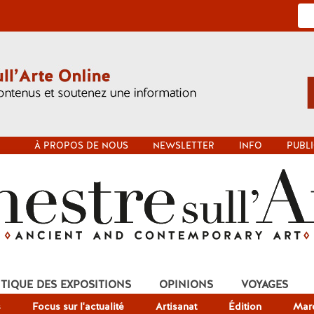
À PROPOS DE NOUS
NEWSLETTER
INFO
PUBLI
ITIQUE DES EXPOSITIONS
OPINIONS
VOYAGES
s
Focus sur l'actualité
Artisanat
Édition
Mar