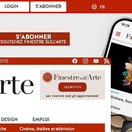
LOGIN
S’ABONNER
FR
CITÉ
DESIGN
EMPLOI
che
Cinéma, théâtre et télévision