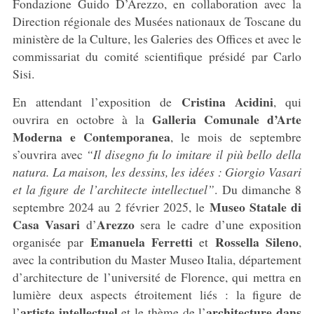
Fondazione Guido D’Arezzo, en collaboration avec la
Direction régionale des Musées nationaux de Toscane du
ministère de la Culture, les Galeries des Offices et avec le
commissariat du comité scientifique présidé par Carlo
Sisi.
Cristina Acidini
En attendant l’exposition de
, qui
Galleria Comunale d’Arte
ouvrira en octobre à la
Moderna e Contemporanea
, le mois de septembre
s’ouvrira avec
“Il disegno fu lo imitare il più bello della
natura. La maison, les dessins, les idées : Giorgio Vasari
et la figure de l’architecte intellectuel”
. Du dimanche 8
Museo Statale di
septembre 2024 au 2 février 2025, le
Casa Vasari
Arezzo
d’
sera le cadre d’une exposition
Emanuela
Ferretti
Rossella
Sileno
organisée par
et
,
avec la contribution du Master Museo Italia, département
d’architecture de l’université de Florence, qui mettra en
lumière deux aspects étroitement liés : la figure de
artiste intellectuel
architecture dans
l’
et le thème de l’