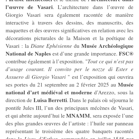
l’œuvre de Vasari
. L’architecture dans l’œuvre de
Giorgio Vasari sera également racontée de manière
interactive à travers des dessins, des manuscrits, des
maquettes et des œuvres significatives en relation avec les
décorations picturales de la Maison et la poétique de
Musée Archéologique
Vasari : la
Diane Ephésienne
du
National de Naples
FSC®
est d’une grande importance.
contribue également à l’exposition. "
Tout ce qui n’est pas
d’usage courant. Il convito per le nozze di Ester e
Assuero di Giorgio Vasari
" est l’exposition qui ouvrira
Musée
ses portes du 21 septembre au 2 février 2025 au
national d’art médiéval et moderne
d’Arezzo, sous la
Luisa Berretti
direction de
. Dans le palais où séjourna le
pontife Jules III, l’un des principaux mécènes de Vasari,
MNAMM
et qui abrite aujourd’hui le
, sera exposée l’une
des plus grandes œuvres de l’artiste : l’huile sur panneau
représentant le troisième des quatre banquets racontés
dans le
Livre d’Esther
, commandée en juillet 1548 par