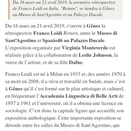
Du 16 mars au 21 avril 2019, la première rétrospective
de Franco Leidi en Italie, "Return", se tiendra à Gênes,
au Museo di Sant'Agostino et au Palazzo Ducale.
Gênes
Du 16 mars au 21 avril 2019, s’ouvre à
la
Franco Leidi
Museo di
rétrospective
Return
, entre le
Sant’Agostino
Spazio46 au Palazzo Ducale
et
.
Virginia Monteverde
L’exposition organisée par
est
Leslie Johnson
réalisée grâce à la collaboration de
, la
Dafne
veuve de l’artiste, et de sa fille
.
Franco Leidi est né à Milan en 1933 et, des années 1970 à
sa mort en 2008, il a vécu et travaillé en Suède, mais c’est
Gênes
à
qu’il s’est formé sur le plan artistique et culturel,
Accademia Lingustica di Belle Arti
en fréquentant l’
de
1957 à 1961 et l’université, où il a obtenu une licence en
sociologie. C’est donc la capitale ligure qui accueille son
exposition anthologique. Cette importante exposition se
déroule entre les salles du Museo di Sant’Agostino, qui