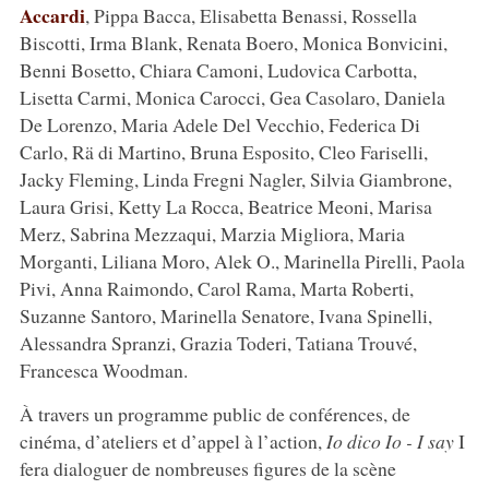
Accardi
, Pippa Bacca, Elisabetta Benassi, Rossella
Biscotti, Irma Blank, Renata Boero, Monica Bonvicini,
Benni Bosetto, Chiara Camoni, Ludovica Carbotta,
Lisetta Carmi, Monica Carocci, Gea Casolaro, Daniela
De Lorenzo, Maria Adele Del Vecchio, Federica Di
Carlo, Rä di Martino, Bruna Esposito, Cleo Fariselli,
Jacky Fleming, Linda Fregni Nagler, Silvia Giambrone,
Laura Grisi, Ketty La Rocca, Beatrice Meoni, Marisa
Merz, Sabrina Mezzaqui, Marzia Migliora, Maria
Morganti, Liliana Moro, Alek O., Marinella Pirelli, Paola
Pivi, Anna Raimondo, Carol Rama, Marta Roberti,
Suzanne Santoro, Marinella Senatore, Ivana Spinelli,
Alessandra Spranzi, Grazia Toderi, Tatiana Trouvé,
Francesca Woodman.
À travers un programme public de conférences, de
cinéma, d’ateliers et d’appel à l’action,
Io dico Io - I say
I
fera dialoguer de nombreuses figures de la scène