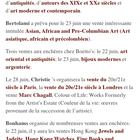
antiquités
auteurs des XIXe et XXe siècles
d’
, d’
et
art moderne et contemporain
d’
.
Bertolami
a prévu pour le 23 juin une vente intéressante
Asian, African and Pre-Columbian Art (Art
intitulée
asiatique, africain et précolombien
).
art
Trois ventes aux enchères chez Boetto’s: le 22 juin,
oriental et antiquités
bijoux modernes
; le 23 juin,
et
argenterie
.
Christie
vente du
Le 28 juin,
’s organisera la
20e/21e
siècle à Paris
vente du 20e/21e siècle à Londres
, la
et la
Marc Chagall
vente
, Colour of Life: Works Formerly
from the Artist’s Estate (Couleur de la vie: œuvres
provenant de la succession de l’artiste).
Bonhams
organise de nombreuses ventes aux enchères:
Jewels and
le 22 juin, il y aura les ventes Hong Kong
Jadeite
Hong Kong Watches
Fine Books and
,
,