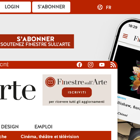
LOGIN
S’ABONNER
FR
CITÉ
DESIGN
EMPLOI
che
Cinéma, théâtre et télévision