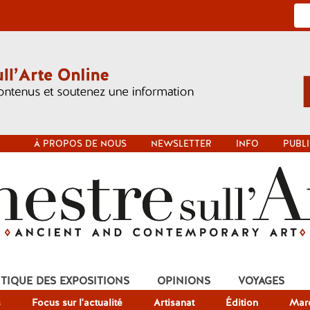
À PROPOS DE NOUS
NEWSLETTER
INFO
PUBLI
ITIQUE DES EXPOSITIONS
OPINIONS
VOYAGES
s
Focus sur l'actualité
Artisanat
Édition
Mar