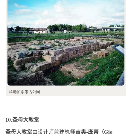
科勒帕索考古公园
10.圣母大教堂
圣母大教堂
吉奥-庞蒂（Gio
由设计师兼建筑师