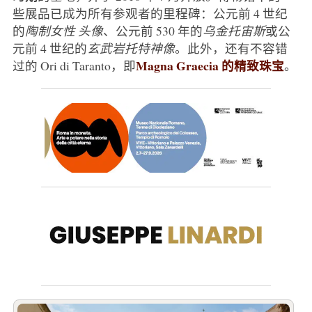
些展品已成为所有参观者的里程碑：公元前 4 世纪
的
陶制女性
头像
、公元前 530 年的
乌金托宙斯
或公
元前 4 世纪的
玄武岩托特神像
。此外，还有不容错
Magna Graecia 的精致珠宝
过的 Ori di Taranto，即
。