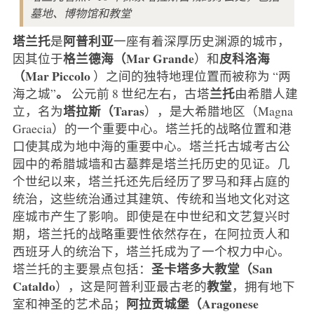
墓地、博物馆和教堂
塔兰托
阿普利亚
是
一座有着深厚历史渊源的城市，
格兰德海（Mar Grande
皮科洛海
因其位于
）和
（Mar Piccolo
）之间的独特地理位置而被称为 “两
。
兰托
海之城”
公元前 8 世纪左右，古塔
由希腊人建
塔拉斯（Taras
立，名为
），是大希腊地区（Magna
Graecia）的一个重要中心。塔兰托的战略位置和港
口使其成为地中海的重要中心。塔兰托古城考古公
园中的希腊城墙和古墓葬是塔兰托历史的见证。几
个世纪以来，塔兰托还先后经历了罗马和拜占庭的
统治，这些统治通过其建筑、传统和当地文化对这
座城市产生了影响。即使是在中世纪和文艺复兴时
期，塔兰托的战略重要性依然存在，在阿拉贡人和
西班牙人的统治下，塔兰托成为了一个权力中心。
圣卡塔多大教堂（San
塔兰托的主要景点包括：
Cataldo
教堂
），这是阿普利亚最古老的
，拥有地下
阿拉贡城堡（Aragonese
室和神圣的艺术品；