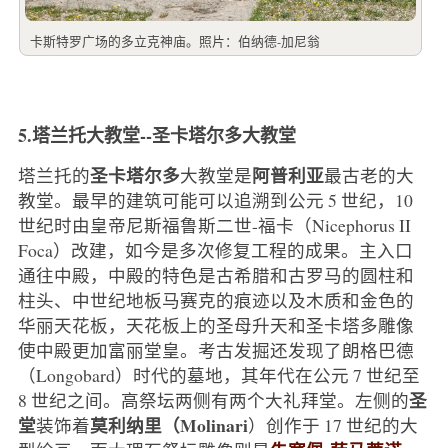
卡斯特罗广场的多立克神庙。照片：伯纳德-加尼翁
5.塔兰托大教堂--圣卡塔尔多大教堂
圣卡塔尔多
阿普利亚
塔兰托的
大教堂是
最古老的大
教堂。最早的建筑可能可以追溯到公元 5 世纪，10
世纪时由皇帝尼斯福鲁斯二世-福卡（Nicephorus II
Foca）改建，如今是多次修复工程的成果。主入口
通往中殿，中殿的特色是古希腊和古罗马的圆柱和
柱头、中世纪地板马赛克的痕迹以及木质和金色的
华丽天花板，天花板上的圣母升天和圣卡塔多雕像
使中殿更加富丽堂皇。考古发掘还发现了朗格巴德
（Longobard）时代的墓地，其年代在公元 7 世纪至
圣
8 世纪之间。高祭坛两侧有两个大礼拜堂。左侧的
堂
莫利纳里（Molinari
装饰着
）创作于 17 世纪的大