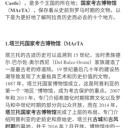
Castle
国家考古博物馆
），是多个王国的所在地；
MArTA
（
），保存着从史前到罗马时期的文物。以
下是为更好地了解阿拉贡历史而必去的十个地方。
1.塔兰托国家考古博物馆（MArTA
塔兰托的古迹历史可以追溯到 15 世纪，当时贵族德
尔-巴尔佐-奥尔西尼（Del Balzo Orsini）家族建造了
一座最古老的修道院。19 世纪最后几十年的建设热
潮导致发现了大量极具艺术和历史价值的文物，
1887 年，塔兰托国家博物馆成立，这是阿普利亚的
第一个 “地区 ”博物馆，成为考古保护的重点。2007
年和 2013 年，专门介绍希腊化时期殡葬文化以及罗
马和中世纪时期的部分向公众开放，而在 2014 年，
塔兰托国家考古博物馆
完成了上层的布局，专门介
古城
古风
绍阿普利亚的史前史和原始史、塔兰托
和
时期
的墓地，并于 2016 年 7 月开放。博物馆中的一