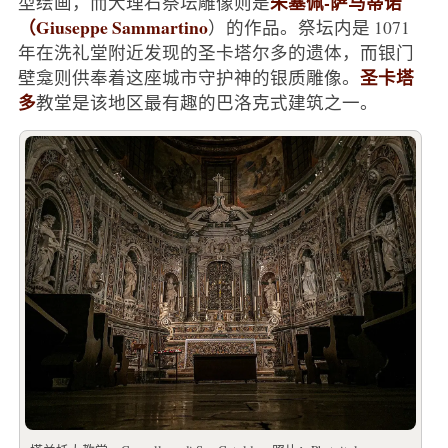
朱塞佩-萨马蒂诺
型绘画，而大理石祭坛雕像则是
（Giuseppe Sammartino
）的作品。祭坛内是 1071
年在洗礼堂附近发现的圣卡塔尔多的遗体，而银门
圣卡塔
壁龛则供奉着这座城市守护神的银质雕像。
多
教堂是该地区最有趣的巴洛克式建筑之一。