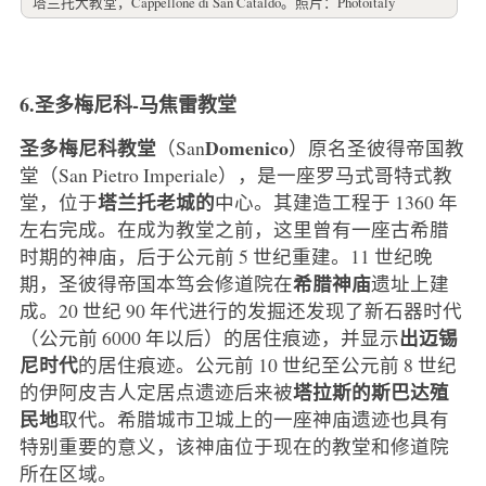
塔兰托大教堂，Cappellone di San Cataldo。照片：Photoitaly
6.圣多梅尼科-马焦雷教堂
圣多梅尼科教堂
Domenico
（San
）原名圣彼得帝国教
堂（San Pietro Imperiale），是一座罗马式哥特式教
塔兰托老城的
堂，位于
中心。其建造工程于 1360 年
左右完成。在成为教堂之前，这里曾有一座古希腊
时期的神庙，后于公元前 5 世纪重建。11 世纪晚
希腊神庙
期，圣彼得帝国本笃会修道院在
遗址上建
成。20 世纪 90 年代进行的发掘还发现了新石器时代
出迈锡
（公元前 6000 年以后）的居住痕迹，并显示
尼时代
的居住痕迹。公元前 10 世纪至公元前 8 世纪
塔拉斯的斯巴达殖
的伊阿皮吉人定居点遗迹后来被
民地
取代。希腊城市卫城上的一座神庙遗迹也具有
特别重要的意义，该神庙位于现在的教堂和修道院
所在区域。