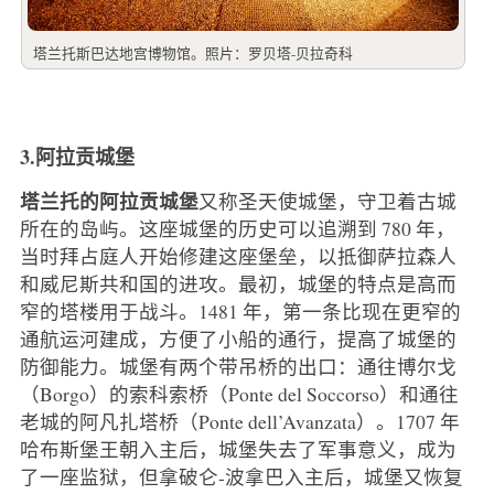
塔兰托斯巴达地宫博物馆。照片：罗贝塔-贝拉奇科
3.阿拉贡城堡
塔兰托的阿拉贡城堡
又称圣天使城堡，守卫着古城
所在的岛屿。这座城堡的历史可以追溯到 780 年，
当时拜占庭人开始修建这座堡垒，以抵御萨拉森人
和威尼斯共和国的进攻。最初，城堡的特点是高而
窄的塔楼用于战斗。1481 年，第一条比现在更窄的
通航运河建成，方便了小船的通行，提高了城堡的
防御能力。城堡有两个带吊桥的出口：通往博尔戈
（Borgo）的索科索桥（Ponte del Soccorso）和通往
老城的阿凡扎塔桥（Ponte dell’Avanzata）。1707 年
哈布斯堡王朝入主后，城堡失去了军事意义，成为
了一座监狱，但拿破仑-波拿巴入主后，城堡又恢复