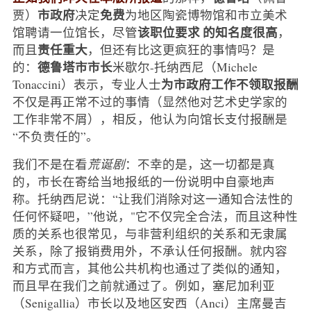
市政府
免费
贾）
决定
为地区陶瓷博物馆和市立美术
该职位要求
的知名度很高
馆聘请一位馆长，尽管
，
责任重大
而且
，但还有比这更疯狂的事情吗？是
德鲁塔市市长
的：
米歇尔-托纳西尼（Michele
为市政府工作不领取报酬
Tonaccini）表示，专业人士
不仅是再正常不过的事情（显然他对艺术史学家的
工作非常不屑），相反，他认为向馆长支付报酬是
“不负责任的”。
我们不是在看
荒诞剧
：不幸的是，这一切都是真
的，市长在寄给当地报纸的一份说明中自豪地声
称。托纳西尼说：“让我们消除对这一通知合法性的
任何怀疑吧，”他说，"它不仅完全合法，而且这种性
质的关系也很常见，与非营利组织的关系和无隶属
关系，除了报销费用外，不承认任何报酬。就内容
和方式而言，其他公共机构也通过了类似的通知，
而且早在我们之前就通过了。例如，塞尼加利亚
（Senigallia）市长以及地区安西（Anci）主席曼吉