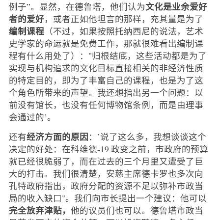
文化是业余爱好
例子”。显然，在德鲁塔，他们认为
者的爱好
，或者正如他坦言的那样，充其量是为了
编制课程
（不过，如果按照托纳西尼的说法，艺术
史学家的命运就是免费工作，那就很难看出编制课
程有什么用处了）："归根结底，这些活动都是为了
实现与机构追求的文化目标直接相关的非经济性质
的特定目的，即为了丰富自己的课程，也是为了这
个角色所带来的声望。我还想指出另一个问题：以
前没有馆长，也没有任何博物馆条例，而是由理事
会通过的’。
经济方面的原因
还有
：’说了这么多，我想谈谈这个
决定的好处：在科维德-19 政变之前，市政府的预算
就已经很脆弱了，而在过去的三个月里又遭受了巨
大的打击。我们很清楚，安慈主席德卡罗也多次向
孔特政府指出，政府分配的资源不足以弥补市政当
局的收入缺口"。我们向市长提出一个建议：他可以
完全放弃津贴，
他的议员们也可以。德鲁塔市政当