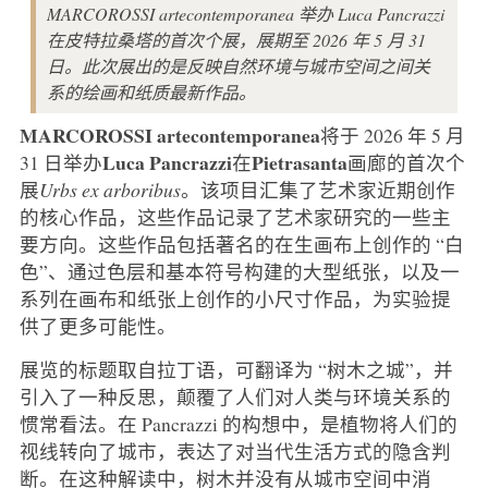
MARCOROSSI artecontemporanea 举办 Luca Pancrazzi
在皮特拉桑塔的首次个展，展期至 2026 年 5 月 31
日。此次展出的是反映自然环境与城市空间之间关
系的绘画和纸质最新作品。
MARCOROSSI
artecontemporanea
将于 2026 年 5 月
Luca
Pancrazzi
Pietrasanta
31 日举办
在
画廊的首次个
展
Urbs ex arboribus
。该项目汇集了艺术家近期创作
的核心作品，这些作品记录了艺术家研究的一些主
要方向。这些作品包括著名的在生画布上创作的 “白
色”、通过色层和基本符号构建的大型纸张，以及一
系列在画布和纸张上创作的小尺寸作品，为实验提
供了更多可能性。
展览的标题取自拉丁语，可翻译为 “树木之城”，并
引入了一种反思，颠覆了人们对人类与环境关系的
惯常看法。在 Pancrazzi 的构想中，是植物将人们的
视线转向了城市，表达了对当代生活方式的隐含判
断。在这种解读中，树木并没有从城市空间中消