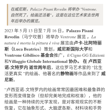
在威尼斯，Palazzo Pisani Revedin 将举办 "Ventrone.
自然死了，绘画还活着"，这是在这位艺术家去世两
年后举办的展览。
Palazzo Pisani
2023 年 5 月 13 日至 7 月 16 日，
Revedin
（马宁坎普）将举办
Ventrone
展览
。La
卢卡-比阿特丽
natura è morta la pittura è viva
展览由
斯（Luca Beatrice
威尼斯国际大学
）策划，
和
Ventrone Gibilisco 基金会
推广，il Cigno GG Edizioni
Villaggio Globale International 协办。
在
卢西亚
和
诺-文特罗内
逝世两年后
，这位罗马艺术家的 “比生
静物画
威
活更真实 ”的绘画、他著名的
等作品来到了
尼斯
。
“卢西亚诺-文特罗内的绘画常常因最困难和最鲁莽的
变形而变得复杂（但却完美地完成和校准），他的
绘画是一种持续的光学发现，是对客观现实的不断
恢复，它在抽象形式、大脑逻各斯、材料块和手势