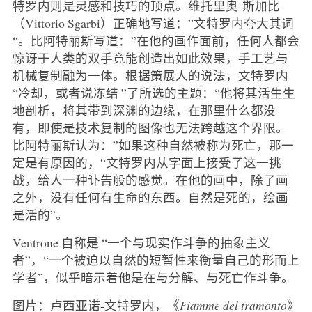
特罗内则是灵感和技巧的顶点。维托里奥-斯加比
（Vittorio Sgarbi）正确地写道：”文特罗内夸大其词
“。比阿特丽斯写道：”在他的画作面前，任何人都会
惊讶于人类的双手竟能创造出如此效果，手工艺与
机械复制融为一体。根据策展人的说法，文特罗内
“冷却，或者说冻结 ”了所选的主题：“他将其活生生
地剖析，将其带到深渊的边缘，在那里什么都没
有，即使是技术复制的图像也无法跨越这个界限。
比阿特丽斯认为：”如果这种自然被称为死亡，那一
定是有原因的，“文特罗内从字面上接受了这一挑
战，给人一种讣告般的感觉。在他的画中，除了画
之外，没有任何有生命的东西。自然是死的，绘画
是活的”。
Ventrone 自称是 “一个与现实作斗争的抽象主义
者”，“一个被迫以自然的短暂性来衡量自己的形而上
学者”，似乎暗示着他是在与分解、与死亡作斗争。
图片：卢西亚诺-文特罗内，《
Fiamme del tramonto
》