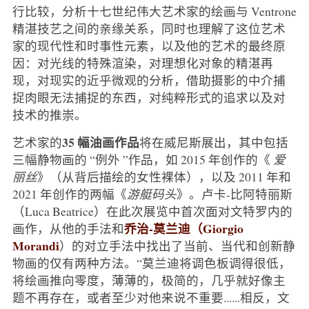
行比较，分析十七世纪伟大艺术家的绘画与 Ventrone
精湛技艺之间的亲缘关系，同时也理解了这位艺术
家的现代性和时事性元素，以及他的艺术的最终原
因：对光线的特殊渲染，对理想化对象的精湛再
现，对现实的近乎微观的分析，借助摄影的中介捕
捉肉眼无法捕捉的东西，对纯粹形式的追求以及对
技术的推崇。
35 幅油画作品
艺术家的
将在威尼斯展出，其中包括
三幅静物画的 “例外 ”作品，如 2015 年创作的《
爱
丽丝
》（从背后描绘的女性裸体），以及 2011 年和
2021 年创作的两幅《
游艇码头
》。卢卡-比阿特丽斯
（Luca Beatrice）在此次展览中首次面对文特罗内的
乔治-莫兰迪（Giorgio
画作，从他的手法和
Morandi
）的对立手法中找出了当前、当代和创新静
物画的仅有两种方法。“莫兰迪将调色板调得很低，
将绘画推向零度，薄薄的，极简的，几乎就好像主
题不再存在，或者至少对他来说不重要......相反，文