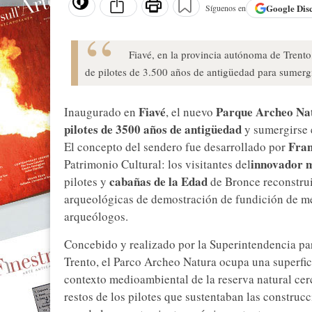
Google
Dis
Síguenos en
Fiavé, en la provincia autónoma de Trent
de pilotes de 3.500 años de antigüedad para sumerg
Fiavé
Parque Archeo Na
Inaugurado en
, el nuevo
pilotes de 3500 años de antigüedad
y sumergirse 
Fran
El concepto del sendero fue desarrollado por
innovador m
Patrimonio Cultural: los visitantes del
cabañas de la Edad
pilotes y
de Bronce reconstruid
arqueológicas de demostración de fundición de me
arqueólogos.
Concebido y realizado por la Superintendencia pa
Trento, el Parco Archeo Natura ocupa una superfic
contexto medioambiental de la reserva natural cer
restos de los pilotes que sustentaban las construcc