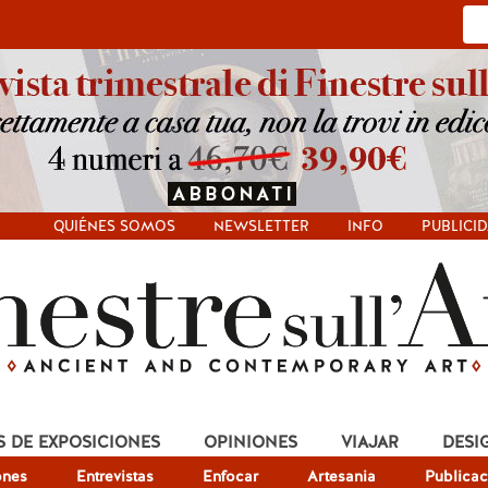
QUIÉNES SOMOS
NEWSLETTER
INFO
PUBLICI
S DE EXPOSICIONES
OPINIONES
VIAJAR
DESI
ones
Entrevistas
Enfocar
Artesania
Publicac