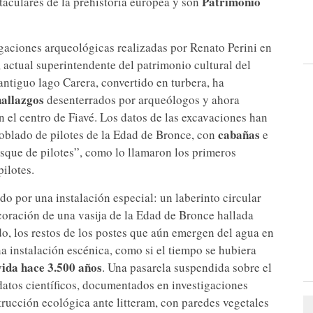
Patrimonio
aculares de la prehistoria europea y son
gaciones arqueológicas realizadas por Renato Perini en
 actual superintendente del patrimonio cultural del
 antiguo lago Carera, convertido en turbera, ha
hallazgos
desenterrados por arqueólogos y ahora
n el centro de Fiavé. Los datos de las excavaciones han
cabañas
oblado de pilotes de la Edad de Bronce, con
e
sque de pilotes”, como lo llamaron los primeros
ilotes.
ido por una instalación especial: un laberinto circular
coración de una vasija de la Edad de Bronce hallada
do, los restos de los postes que aún emergen del agua en
a instalación escénica, como si el tiempo se hubiera
 vida hace 3.500 años
. Una pasarela suspendida sobre el
datos científicos, documentados en investigaciones
rucción ecológica ante litteram, con paredes vegetales