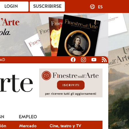
LOGIN
SUSCRIBIRSE
ES
DAD
GN
EMPLEO
ión
Mercado
Cine, teatro y TV