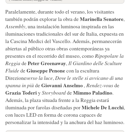
Paralelamente, durante todo el verano, los visitantes
Marinella Senatore
también podrán explorar la obra de
,
Assembly
, una instalación luminosa inspirada en las
iluminaciones tradicionales del sur de Italia, expuesta en
la Cascina Medici del Vascello. Además, permanecerán
abiertas al público otras obras contemporáneas ya
presentes en el recorrido del museo, como
Ripopolare la
Peter
Greenaway
Reggia
de
,
Il Giardino delle Sculture
Giuseppe Penone
Fluide
de
con la escultura
Direzione
verso la luce
,
Dove le stelle si avvicano di una
Giovanni
Anselmo
spanna in più
de
,
Rendez-vous
de
Grazia
Toderi
Mimmo Paladino
y
Storyboard
de
.
Además, la plaza situada frente a la Reggia estará
Michele De Lucchi
iluminada por farolas diseñadas por
,
con luces LED en forma de corona capaces de
personalizar la intensidad y la anchura del haz luminoso.