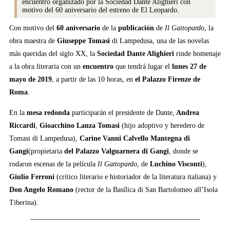
encuentro organizado por la Sociedad Dante Alighieri con
motivo del 60 aniversario del estreno de El Leopardo.
Con motivo del
60 aniversario
de la
publicación
de
Il Gattopardo
, la
obra maestra de
Giuseppe Tomasi
di Lampedusa, una de las novelas
más queridas del siglo XX, la
Sociedad Dante Alighieri
rinde homenaje
a la obra literaria con un
encuentro
que tendrá lugar el
lunes 27 de
mayo de 2019
, a partir de las 10 horas, en
el Palazzo Firenze de
Roma
.
En la
mesa redonda
participarán el presidente de Dante,
Andrea
Riccardi
,
Gioacchino Lanza Tomasi
(hijo adoptivo y heredero de
Tomasi di Lampedusa),
Carine Vanni Calvello Mantegna di
Gangi
(propietaria
del Palazzo Valguarnera di Gangi
, donde se
rodaron escenas de la película
Il Gattopardo
, de
Luchino Visconti
),
Giulio Ferroni
(crítico literario e historiador de la literatura italiana) y
Don Angelo Romano
(rector de la Basílica di San Bartolomeo all’Isola
Tiberina).