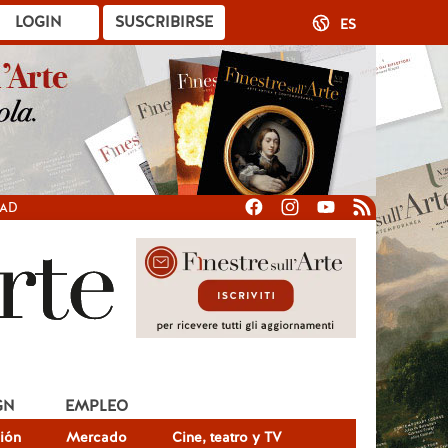
LOGIN
SUSCRIBIRSE
ES
DAD
GN
EMPLEO
ión
Mercado
Cine, teatro y TV