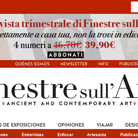
QUIÉNES SOMOS
NEWSLETTER
INFO
PUBLICI
S DE EXPOSICIONES
OPINIONES
VIAJAR
DESI
ones
Entrevistas
Enfocar
Artesania
Publicac