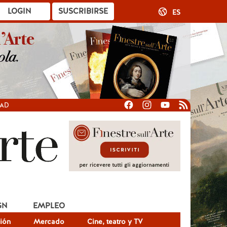
LOGIN
SUSCRIBIRSE
ES
DAD
GN
EMPLEO
ión
Mercado
Cine, teatro y TV