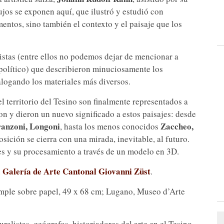
ujos se exponen aquí, que ilustró y estudió con
entos, sino también el contexto y el paisaje que los
istas (entre ellos no podemos dejar de mencionar a
político) que describieron minuciosamente los
logando los materiales más diversos.
l territorio del Tesino son finalmente representados a
ron y dieron un nuevo significado a estos paisajes: desde
Franzoni, Longoni
Zaccheo,
, hasta los menos conocidos
osición se cierra con una mirada, inevitable, al futuro.
es y su procesamiento a través de un modelo en 3D.
la Galería de Arte Cantonal Giovanni Züst
.
mple sobre papel, 49 x 68 cm; Lugano, Museo d’Arte
uralistas, geógrafos, historiadores del arte en el Tesino