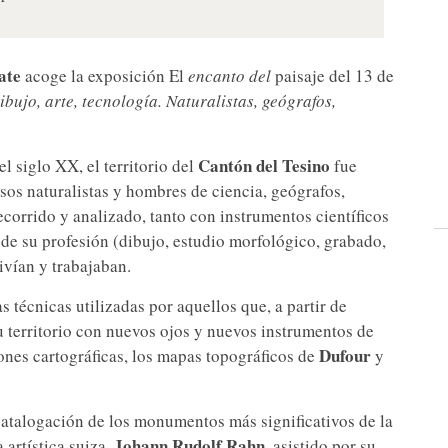
ate
acoge la exposición El
encanto del
paisaje del 13 de
ibujo, arte, tecnología. Naturalistas, geógrafos,
Cantón del Tesino
l siglo XX, el territorio del
fue
os naturalistas y hombres de ciencia, geógrafos,
recorrido y analizado, tanto con instrumentos científicos
de su profesión (dibujo, estudio morfológico, grabado,
vivían y trabajaban.
s técnicas utilizadas por aquellos que, a partir de
u territorio con nuevos ojos y nuevos instrumentos de
Dufour
ones cartográficas, los mapas topográficos de
y
catalogación de los monumentos más significativos de la
Johann Rudolf Rahn
 artística suiza,
, asistido por su