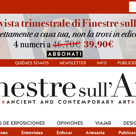
QUIÉNES SOMOS
NEWSLETTER
INFO
PUBLICI
S DE EXPOSICIONES
OPINIONES
VIAJAR
DESI
ones
Entrevistas
Enfocar
Artesania
Publicac