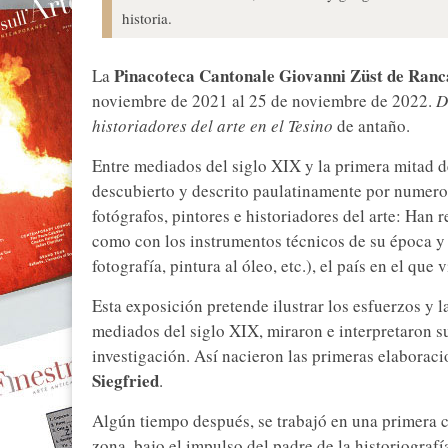
historia.
Pinacoteca Cantonale Giovanni Züst de Ranc
La
noviembre de 2021 al 25 de noviembre de 2022.
D
historiadores del arte en el Tesino
de antaño.
Entre mediados del siglo XIX y la primera mitad de
descubierto y descrito paulatinamente por numeros
fotógrafos, pintores e historiadores del arte: Han 
como con los instrumentos técnicos de su época y 
fotografía, pintura al óleo, etc.), el país en el que 
Esta exposición pretende ilustrar los esfuerzos y la
mediados del siglo XIX, miraron e interpretaron s
investigación. Así nacieron las primeras elaboraci
Siegfried
.
Algún tiempo después, se trabajó en una primera 
zona, bajo el impulso del padre de la historiografía