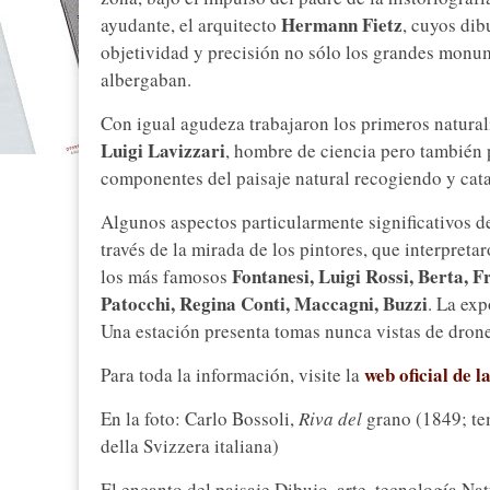
Hermann Fietz
ayudante, el arquitecto
, cuyos dib
objetividad y precisión no sólo los grandes monum
albergaban.
Con igual agudeza trabajaron los primeros natural
Luigi Lavizzari
, hombre de ciencia pero también 
componentes del paisaje natural recogiendo y cata
Algunos aspectos particularmente significativos de
través de la mirada de los pintores, que interpreta
Fontanesi, Luigi Rossi, Berta, 
los más famosos
Patocchi, Regina Conti, Maccagni, Buzzi
. La exp
Una estación presenta tomas nunca vistas de dron
web oficial de 
Para toda la información, visite la
En la foto: Carlo Bossoli,
Riva del
grano (1849; te
della Svizzera italiana)
El encanto del paisaje Dibujo, arte, tecnología Nat