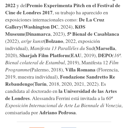
2022
Premio Experimenta Pitch en el Festival de
y del
Cine de Londres 2017
, su trabajo ha aparecido en
De La Cruz
exposiciones internacionales como:
Gallery
(Washington DC
KØS
, 2024),
Museum
(Dinamarca
5ª Bienal de Casablanca
, 2023),
(Bolzano
(2022),
ar/ge kunst
, 2022, exposición
(Marsella
individual),
Manifesta 13 Paralléles du
Sud
,
Sharjah Film Platform
(EAU
DEPO
2020),
, 2019),
(16ª.
Bienal colateral de Estambul
, 2019), Manifesta 12
Film
(
Villa Romana
Programme
Palermo, 2018),
(Florencia,
Fondazione Sandretto Re
2019, muestra individual),
Rebaudengo
(Turín
, 2018, 2020, 2021, 2022). Es
la Universidad de las Artes
candidata al doctorado en
de Londres
. Alessandra Ferrini está invitada a la
60ª
Exposición Internacional de Arte La Biennale di Venezia
,
Adriano Pedrosa
comisariada por
.