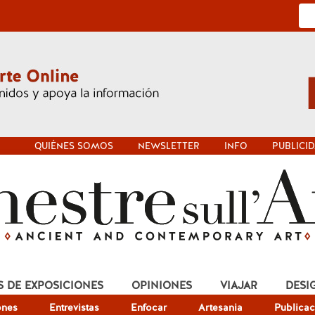
QUIÉNES SOMOS
NEWSLETTER
INFO
PUBLICI
S DE EXPOSICIONES
OPINIONES
VIAJAR
DESI
ones
Entrevistas
Enfocar
Artesania
Publicac