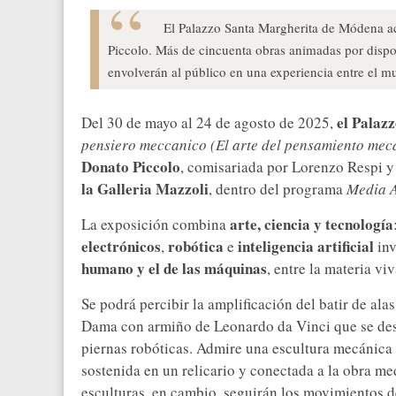
El Palazzo Santa Margherita de Módena ac
Piccolo. Más de cincuenta obras animadas por disposit
envolverán al público en una experiencia entre el 
el Palaz
Del 30 de mayo al 24 de agosto de 2025,
pensiero meccanico (El arte del pensamiento mec
Donato Piccolo
, comisariada por Lorenzo Respi 
la Galleria Mazzoli
, dentro del programa
Media A
arte, ciencia y tecnología
La exposición combina
electrónicos
robótica
inteligencia artificial
,
e
inv
humano y el de las máquinas
, entre la materia viva
Se podrá percibir la amplificación del batir de al
Dama con armiño de Leonardo da Vinci que se despl
piernas robóticas. Admire una escultura mecánica
sostenida en un relicario y conectada a la obra me
esculturas, en cambio, seguirán los movimientos de