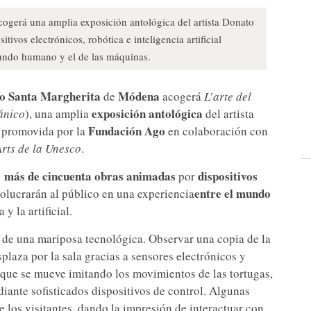
ogerá una amplia exposición antológica del artista Donato
ivos electrónicos, robótica e inteligencia artificial
mundo humano y el de las máquinas.
zo Santa Margherita
Módena
de
acogerá
L’arte del
exposición antológica
ánico
), una amplia
del artista
Fundación Ago
y promovida por la
en colaboración con
rts de la Unesco
.
más de cincuenta obras animadas
dispositivos
:
por
entre el mundo
olucrarán al público en una experiencia
 y la artificial.
as de una mariposa tecnológica. Observar una copia de la
aza por la sala gracias a sensores electrónicos y
 que se mueve imitando los movimientos de las tortugas,
diante sofisticados dispositivos de control. Algunas
 los visitantes, dando la impresión de interactuar con