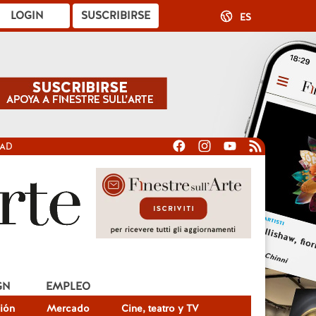
LOGIN
SUSCRIBIRSE
ES
DAD
GN
EMPLEO
ión
Mercado
Cine, teatro y TV