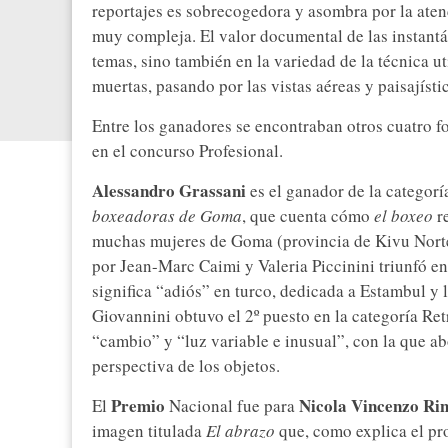
reportajes es sobrecogedora y asombra por la aten
muy compleja. El valor documental de las instantá
temas, sino también en la variedad de la técnica ut
muertas, pasando por las vistas aéreas y paisajísti
Entre los ganadores se encontraban otros cuatro f
en el concurso Profesional.
Alessandro Grassani
es el ganador de la categorí
boxeadoras de Goma
, que cuenta cómo
el boxeo
re
muchas mujeres de Goma (provincia de Kivu Nort
por Jean-Marc Caimi y Valeria Piccinini triunfó en
significa “adiós” en turco, dedicada a Estambul y 
Giovannini obtuvo el 2º puesto en la categoría Re
“cambio” y “luz variable e inusual”, con la que ab
perspectiva de los objetos.
Premio
Nicola Vincenzo Rin
El
Nacional fue para
imagen titulada
El abrazo
que, como explica el prop