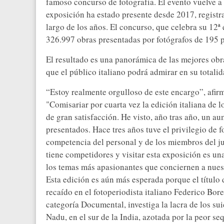
famoso concurso de fotografía. El evento vuelve a
exposición ha estado presente desde 2017, registran
largo de los años. El concurso, que celebra su 12ª
326.997 obras presentadas por fotógrafos de 195 pa
El resultado es una panorámica de las mejores ob
que el público italiano podrá admirar en su totalid
“Estoy realmente orgulloso de este encargo”, afi
"Comisariar por cuarta vez la edición italiana de
de gran satisfacción. He visto, año tras año, un au
presentados. Hace tres años tuve el privilegio de f
competencia del personal y de los miembros del ju
tiene competidores y visitar esta exposición es u
los temas más apasionantes que conciernen a nues
Esta edición es aún más esperada porque el título
recaído en el fotoperiodista italiano Federico Bore
categoría Documental, investiga la lacra de los s
Nadu, en el sur de la India, azotada por la peor se