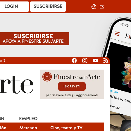
LOGIN
SUSCRIBIRSE
ES
DAD
GN
EMPLEO
ión
Mercado
Cine, teatro y TV