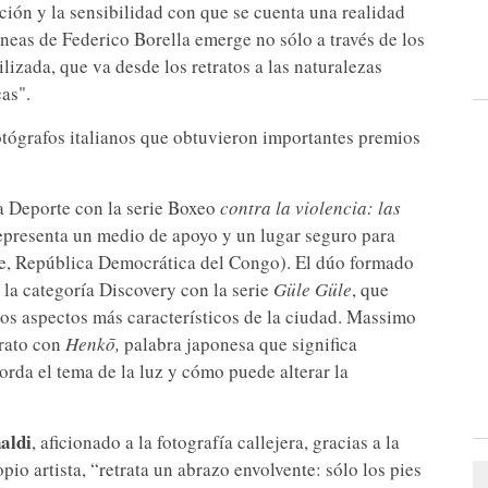
ción y la sensibilidad con que se cuenta una realidad
neas de Federico Borella emerge no sólo a través de los
ilizada, que va desde los retratos a las naturalezas
cas".
otógrafos italianos que obtuvieron importantes premios
a Deporte con la serie Boxeo
contra la violencia: las
presenta un medio de apoyo y un lugar seguro para
e, República Democrática del Congo). El dúo formado
 la categoría Discovery con la serie
Güle Güle
, que
los aspectos más característicos de la ciudad. Massimo
trato con
Henkō,
palabra japonesa que significa
orda el tema de la luz y cómo puede alterar la
aldi
, aficionado a la fotografía callejera, gracias a la
io artista, “retrata un abrazo envolvente: sólo los pies