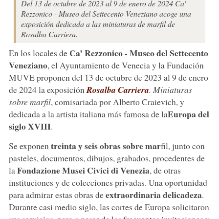
Del 13 de octubre de 2023 al 9 de enero de 2024 Ca'
Rezzonico - Museo del Settecento Veneziano acoge una
exposición dedicada a las miniaturas de marfil de
Rosalba Carriera.
Ca’ Rezzonico - Museo del Settecento
En los locales de
Veneziano
, el Ayuntamiento de Venecia y la Fundación
MUVE proponen del 13 de octubre de 2023 al 9 de enero
de 2024 la exposición
Rosalba Carriera
. Miniaturas
sobre marfil
, comisariada por Alberto Craievich, y
Europa del
dedicada a la artista italiana más famosa de la
siglo XVIII
.
treinta y seis obras sobre mar
Se exponen
fil, junto con
pasteles, documentos, dibujos, grabados, procedentes de
Fondazione Musei Civici di Venezia
la
, de otras
instituciones y de colecciones privadas. Una oportunidad
extraordinaria delicadeza
para admirar estas obras de
.
Durante casi medio siglo, las cortes de Europa solicitaron
sus servicios, pero a pesar de las frecuentes invitaciones y