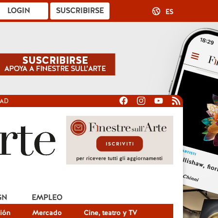
LOGIN
SUSCRIBIRSE
ES
DAD
GN
EMPLEO
ión
Mercado
Cine, teatro y TV