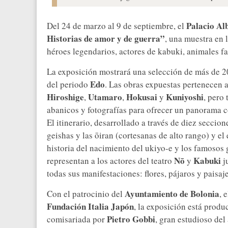
Palacio Al
Del 24 de marzo al 9 de septiembre, el
Historias de amor y de guerra”
, una muestra en 
héroes legendarios, actores de kabuki, animales fa
La exposición mostrará una selección de más de 20
Edo
del periodo
. Las obras expuestas pertenecen 
Hiroshige
Utamaro
Hokusai
Kuniyoshi
,
,
y
, pero
abanicos y fotografías para ofrecer un panorama c
El itinerario, desarrollado a través de diez secci
geishas y las ōiran (cortesanas de alto rango) y el
historia del nacimiento del ukiyo-e y los famosos
Nō
Kabuki
representan a los actores del teatro
y
j
todas sus manifestaciones: flores, pájaros y paisaje
Ayuntamiento de Bolonia
Con el patrocinio del
, 
Fundación Italia Japón
, la exposición está produ
Pietro Gobbi
comisariada por
, gran estudioso del