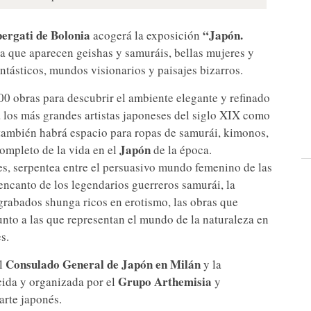
bergati de Bolonia
“Japón.
acogerá la exposición
la que aparecen geishas y samuráis, bellas mujeres y
ntásticos, mundos visionarios y paisajes bizarros.
0 obras para descubrir el ambiente elegante y refinado
a los más grandes artistas japoneses del siglo XIX como
 también habrá espacio para ropas de samurái, kimonos,
Japón
ompleto de la vida en el
de la época.
ones, serpentea entre el persuasivo mundo femenino de las
 encanto de los legendarios guerreros samurái, la
 grabados shunga ricos en erotismo, las obras que
unto a las que representan el mundo de la naturaleza en
s.
Consulado General de Japón en Milán
el
y la
Grupo Arthemisia
cida y organizada por el
y
 arte japonés.