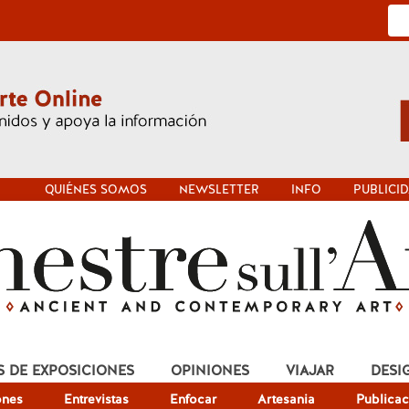
QUIÉNES SOMOS
NEWSLETTER
INFO
PUBLICI
S DE EXPOSICIONES
OPINIONES
VIAJAR
DESI
ones
Entrevistas
Enfocar
Artesania
Publicac