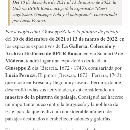
Del 10 de diciembre de 2021 al 13 de marzo de 2022, la
Galería BPER Banca acogerá la exposición "Paesi
vaghissimi. Giuseppe Zola y el paisajismo", comisariada
por Lucia Peruzzi.
Paesi vaghissimi.
Giuseppe
Zola y la pintura de paisaje
:
10 de diciembre de 2021 al 13 de marzo de 2022
del
, en
La Galleria. Colección y
los espacios expositivos de
Archivo Histórico de BPER Banca
, en via Scudari 9 de
Módena
, tendrá lugar una exposición dedicada a
Giuseppe Z
ola (Brescia, 1672 - 1743), comisariada por
Lucia Peruzzi
. El pintor (Brescia, 1672 - Ferrara, 1743),
que nació en Brescia y llegó muy joven a Ferrara, donde
desarrolló todas sus actividades, está considerado un
maestro de la pintura de paisaje
. Consiguió así hacerse
un importante hueco entre la burguesía y la nobleza de
Este, para la que realizó un considerable número de
paisajes destinados a embellecer salones y galerías.
ocho lienzos
El recorrido de la exposición incluye