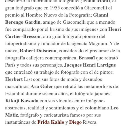
Paolo Monti
descubrió la informalidad fotográfica;
, el
gran fotógrafo que en 1955 concedió a Giacomelli el
Gianni
premio al Hombre Nuevo de la Fotografía;
Berengo Gardin
, amigo de Giacomelli que a menudo
Henri
fue comparado por el lirismo de sus imágenes con
Cartier-Bresson
, otro gran fotógrafo pionero del
fotoperiodismo y fundador de la agencia Magnum. Y de
Robert Doisneau
nuevo,
, considerado el precursor de la
Brassaï
fotografía callejera contemporánea,
que retrató
Jacques Henri Lartigue
París y todos sus personajes,
que entrelazó su trabajo de fotógrafo con el de pintor;
Herbert
List con sus fotos de moda y desnudos
Ara Güler
masculinos,
que retrató las metamorfosis de
Estambul durante sesenta años, el fotógrafo japonés
Kikuji Kawada
con sus vínculos entre imágenes
Leo
abstractas, realidad y sentimientos y el colombiano
Matiz
, fotógrafo y caricaturista famoso por sus
Frida Kahlo
Diego
instantáneas de
y
Rivera.