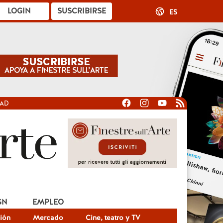
LOGIN
SUSCRIBIRSE
ES
DAD
GN
EMPLEO
ión
Mercado
Cine, teatro y TV