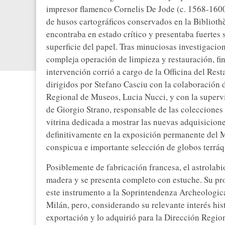
impresor flamenco Cornelis De Jode (c. 1568-1600)
de husos cartográficos conservados en la Bibliothè
encontraba en estado crítico y presentaba fuertes s
superficie del papel. Tras minuciosas investigacio
compleja operación de limpieza y restauración, fi
intervención corrió a cargo de la Officina del Res
dirigidos por Stefano Casciu con la colaboración 
Regional de Museos, Lucia Nucci, y con la supervis
de Giorgio Strano, responsable de las colecciones
vitrina dedicada a mostrar las nuevas adquisicione
definitivamente en la exposición permanente del M
conspicua e importante selección de globos terráq
Posiblemente de fabricación francesa, el astrolabi
madera y se presenta completo con estuche. Su pro
este instrumento a la Soprintendenza Archeologica
Milán, pero, considerando su relevante interés his
exportación y lo adquirió para la Dirección Regi