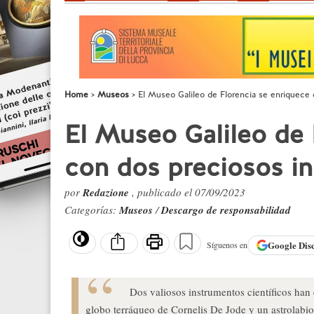
Home
Museos
El Museo Galileo de Florencia se enriquece 
El Museo Galileo de 
con dos preciosos in
por
Redazione
, publicado el 07/09/2023
Categorías:
Museos
/
Descargo de responsabilidad
Google
Dis
Síguenos en
Dos valiosos instrumentos científicos han 
globo terráqueo de Cornelis De Jode y un astrolabi