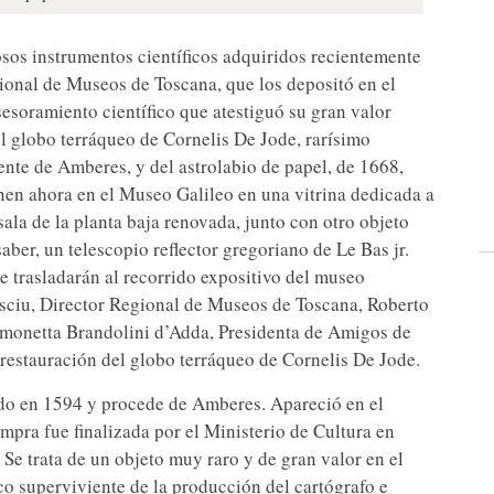
sos instrumentos científicos adquiridos recientemente
gional de Museos de Toscana, que los depositó en el
soramiento científico que atestiguó su gran valor
el globo terráqueo de Cornelis De Jode, rarísimo
ente de Amberes, y del astrolabio de papel, de 1668,
nen ahora en el Museo Galileo en una vitrina dedicada a
sala de la planta baja renovada, junto con otro objeto
aber, un telescopio reflector gregoriano de Le Bas jr.
e trasladarán al recorrido expositivo del museo
Casciu, Director Regional de Museos de Toscana, Roberto
Simonetta Brandolini d’Adda, Presidenta de Amigos de
 restauración del globo terráqueo de Cornelis De Jode.
ado en 1594 y procede de Amberes. Apareció en el
mpra fue finalizada por el Ministerio de Cultura en
Se trata de un objeto muy raro y de gran valor en el
ico superviviente de la producción del cartógrafo e