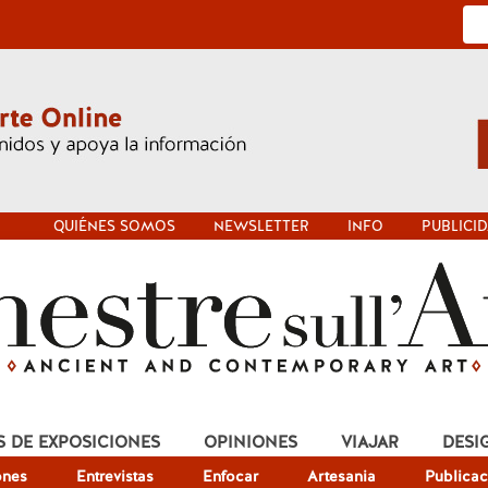
QUIÉNES SOMOS
NEWSLETTER
INFO
PUBLICI
S DE EXPOSICIONES
OPINIONES
VIAJAR
DESI
ones
Entrevistas
Enfocar
Artesania
Publicac