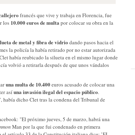
callejero
francés que vive y trabaja en Florencia, fue
10.000 euros de multa
r los
por colocar su obra en la
ilueta de metal y fibra de vidrio
dando pasos hacia el
mes la policía la había retirado por no estar autorizada
 Clet había reubicado la silueta en el mismo lugar donde
icía volvió a retirarla después de que unos vándalos
una multa de 10.400
gar
euros acusado de colocar una
una invasión ilegal del espacio público
ter así
.
’, había dicho Clet tras la condena del Tribunal de
e Facebook: "El próximo jueves, 5 de marzo, habrá una
mmon
Man por la que fui condenado en primera
el artículo 33 de la Constitución italiana dice: ’EL