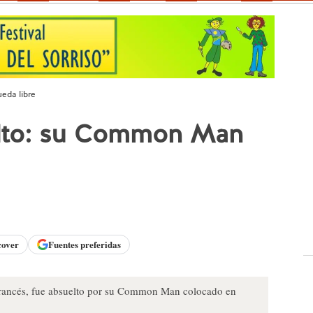
eda libre
elto: su Common Man
cover
Fuentes preferidas
 francés, fue absuelto por su Common Man colocado en