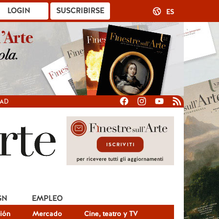
LOGIN
SUSCRIBIRSE
ES
DAD
GN
EMPLEO
ión
Mercado
Cine, teatro y TV