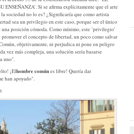
NSEÑANZA’. Si se afirma explícitamente que el arte
e la sociedad no lo es? ¿Significaría que como artista
ertad sea un privilegio en este caso, porque ser el único
e una posición cómoda. Como mínimo, este ’privilegio’
 y promover el concepto de libertad, un poco como salvar
Común, objetivamente, ni perjudica ni pone en peligro
da vez más compleja, una solución sería basarse
da uno".
hombre común
lto! ¡El
es libre! Quería dar
me han apoyado".
t