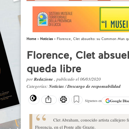
Home
Noticias
Florence, Clet absuelto: su Common Man qu
Florence, Clet absu
queda libre
por
Redazione
, publicado el 06/03/2020
Categorías:
Noticias
/
Descargo de responsabilidad
Google
Dis
Síguenos en
Clet Abraham, conocido artista callejero
Florencia, en el Ponte alle Grazie.