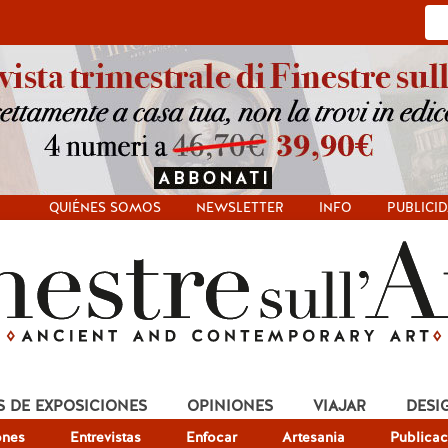
QUIÉNES SOMOS
NEWSLETTER
INFO
PUBLICI
S DE EXPOSICIONES
OPINIONES
VIAJAR
DESI
ones
Entrevistas
Enfocar
Artesania
Publicac