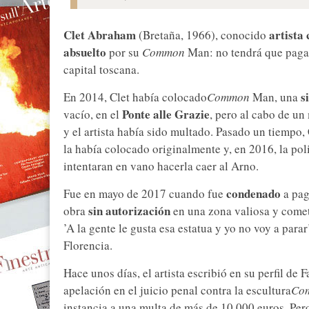
Clet Abraham
artista 
(Bretaña, 1966), conocido
absuelto
por su
Common
Man: no tendrá que paga
capital toscana.
s
En 2014, Clet había colocado
Common
Man, una
Ponte alle Grazie
vacío, en el
, pero al cabo de un 
y el artista había sido multado. Pasado un tiempo,
la había colocado originalmente y, en 2016, la pol
intentaran en vano hacerla caer al Arno.
condenado
Fue en mayo de 2017 cuando fue
a pa
sin autorización
obra
en una zona valiosa y come
’A la gente le gusta esa estatua y yo no voy a parar
Florencia.
Hace unos días, el artista escribió en su perfil d
apelación en el juicio penal contra la escultura
Co
instancia a una multa de más de 10 000 euros. Pero 