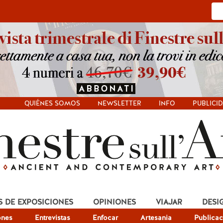
QUIÉNES SOMOS
NEWSLETTER
INFO
PUBLICI
S DE EXPOSICIONES
OPINIONES
VIAJAR
DESI
ones
Entrevistas
Enfocar
Artesania
Publicac