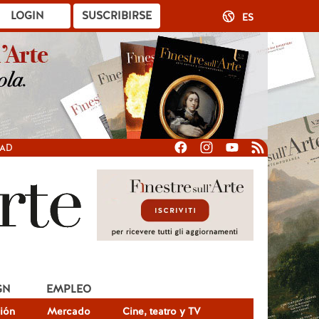
LOGIN
SUSCRIBIRSE
ES
DAD
GN
EMPLEO
ión
Mercado
Cine, teatro y TV