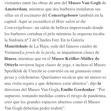
Museo Van Gogh
visitantes entre las obras de arte del
de
Ámsterdam
, mientras que dos barberos instalaron sus
Concertgebouw
sillas en el escenario del
también en la
capital. Aquí se escenificó el
Hair salon at the
Concertgebouw
: un salón de belleza improvisado donde
los barberos cortaban el pelo mientras la orquesta tocaba
la Sinfonía nº 2 de Charles Iver. En la Galería
Mauritshuis
de La Haya, sede del famoso cuadro de
Vermeer
La joven de
la perla
, se impartieron clases de
fitness
Museo Kröller-Müller de
, mientras que en el
Otterlo
tuvieron lugar clases de yoga, e incluso el Museo
Speelklok de Utrecht se convirtió en un gimnasio entre
pesas y colchonetas. Queríamos recalcar que un museo es
la
una visita segura y que debemos estar abiertos", dijo
, Emilie Gordenker
directora del Museo Van Gogh
. “Por
supuesto, tomando medidas contra el riesgo de pandemia,
creo que los grandes espacios abiertos como el Museo
Van Gogh deberían poder reabrir”.