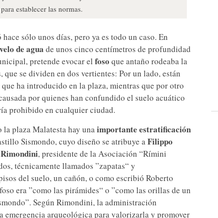
para establecer las normas.
 hace sólo unos días, pero ya es todo un caso. En
velo de agua
de unos cinco centímetros de profundidad
foso
unicipal, pretende evocar el
que antaño rodeaba la
s, que se dividen en dos vertientes: Por un lado, están
 que ha introducido en la plaza, mientras que por otro
causada por quienes han confundido el suelo acuático
ía prohibido en cualquier ciudad.
importante estratificación
jo la plaza Malatesta hay una
Filippo
castillo Sismondo, cuyo diseño se atribuye a
 Rimondini
, presidente de la Asociación “Rímini
ados, técnicamente llamados ”zapatas“ y
pisos del suelo, un cañón, o como escribió Roberto
l foso era ”como las pirámides“ o ”como las orillas de un
Sismondo”. Según Rimondini, la administración
ta emergencia arqueológica para valorizarla y promover