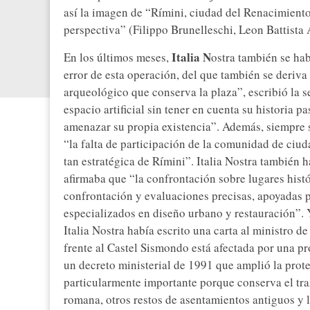
así la imagen de “Rímini, ciudad del Renacimiento
perspectiva” (Filippo Brunelleschi, Leon Battista 
Italia N
En los últimos meses,
ostra también se ha
error de esta operación, del que también se deriva 
arqueológico que conserva la plaza”, escribió la s
espacio artificial sin tener en cuenta su historia 
amenazar su propia existencia”. Además, siempre se
“la falta de participación de la comunidad de ciu
tan estratégica de Rímini”. Italia Nostra también
afirmaba que “la confrontación sobre lugares histó
confrontación y evaluaciones precisas, apoyadas p
especializados en diseño urbano y restauración”. Y
Italia Nostra había escrito una carta al ministro d
frente al Castel Sismondo está afectada por una p
un decreto ministerial de 1991 que amplió la prot
particularmente importante porque conserva el tra
romana, otros restos de asentamientos antiguos y la