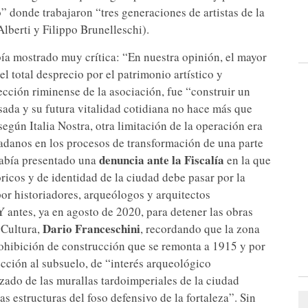
” donde trabajaron “tres generaciones de artistas de la
Alberti y Filippo Brunelleschi).
bía mostrado muy crítica: “En nuestra opinión, el mayor
el total desprecio por el patrimonio artístico y
ección riminense de la asociación, fue “construir un
pasada y su futura vitalidad cotidiana no hace más que
gún Italia Nostra, otra limitación de la operación era
dadanos en los procesos de transformación de una parte
denuncia ante la Fiscalía
 había presentado una
en la que
ricos y de identidad de la ciudad debe pasar por la
or historiadores, arqueólogos y arquitectos
 antes, ya en agosto de 2020, para detener las obras
Dario Franceschini
e Cultura,
, recordando que la zona
rohibición de construcción que se remonta a 1915 y por
ección al subsuelo, de “interés arqueológico
zado de las murallas tardoimperiales de la ciudad
s estructuras del foso defensivo de la fortaleza”. Sin