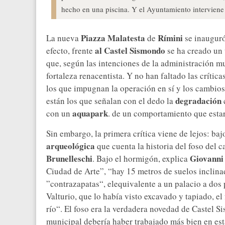
hecho en una piscina. Y el Ayuntamiento interviene 
Piazza Malatesta
Rímini
La nueva
de
se inauguró
al Castel Sismondo
efecto, frente
se ha creado un
que, según las intenciones de la administración m
fortaleza renacentista. Y no han faltado las crítica
los que impugnan la operación en sí y los cambios
degradación
están los que señalan con el dedo la
aquapark
con un
. de un comportamiento que estar
Sin embargo, la primera crítica viene de lejos: ba
arqueológica
que cuenta la historia del foso del 
Brunelleschi
Giovanni
. Bajo el hormigón, explica
Ciudad de Arte”, “hay 15 metros de suelos inclin
”contrazapatas“, elequivalente a un palacio a dos 
Valturio, que lo había visto excavado y tapiado, e
río“. El foso era la verdadera novedad de Castel 
municipal debería haber trabajado más bien en es