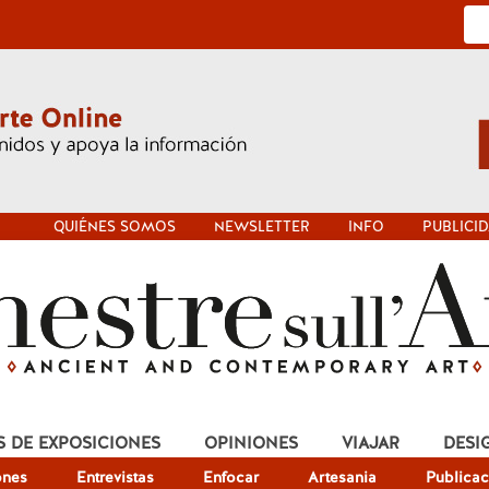
QUIÉNES SOMOS
NEWSLETTER
INFO
PUBLICI
S DE EXPOSICIONES
OPINIONES
VIAJAR
DESI
ones
Entrevistas
Enfocar
Artesania
Publicac