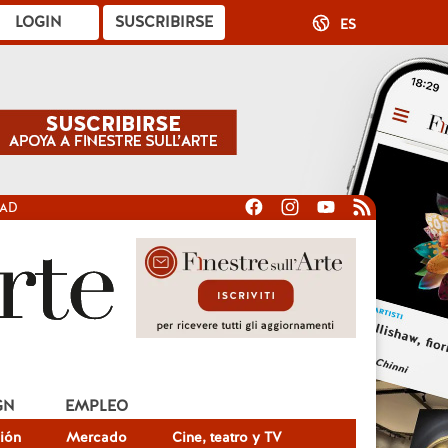
LOGIN
SUSCRIBIRSE
ES
DAD
GN
EMPLEO
ión
Mercado
Cine, teatro y TV