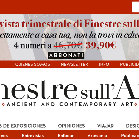
QUIÉNES SOMOS
NEWSLETTER
INFO
PUBLICI
S DE EXPOSICIONES
OPINIONES
VIAJAR
DESI
ones
Entrevistas
Enfocar
Artesania
Publicac