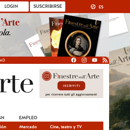
LOGIN
SUSCRIBIRSE
ES
DAD
GN
EMPLEO
ión
Mercado
Cine, teatro y TV