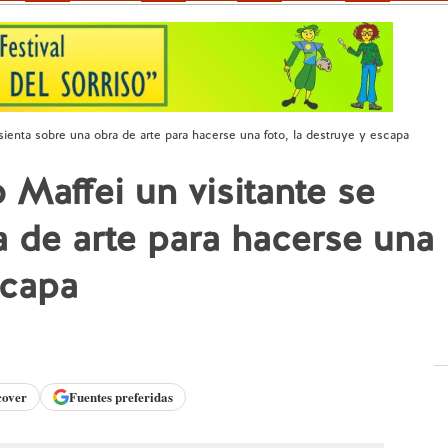
 sienta sobre una obra de arte para hacerse una foto, la destruye y escapa
 Maffei un visitante se
a de arte para hacerse una
scapa
cover
Fuentes preferidas