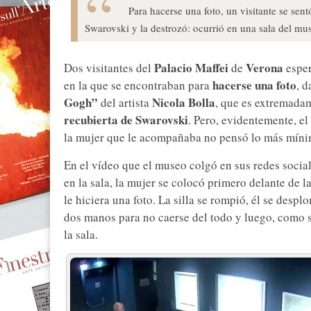
Para hacerse una foto, un visitante se sent
Swarovski y la destrozó: ocurrió en una sala del mu
Palacio Maffei
Verona
Dos visitantes del
de
esper
hacerse una foto
en la que se encontraban para
, 
Gogh”
Nicola Bolla
del artista
, que es extremadam
recubierta de Swarovski
. Pero, evidentemente, el
la mujer que le acompañaba no pensó lo más míni
En el vídeo que el museo colgó en sus redes socia
en la sala, la mujer se colocó primero delante de l
le hiciera una foto. La silla se rompió, él se desp
dos manos para no caerse del todo y luego, como 
la sala.