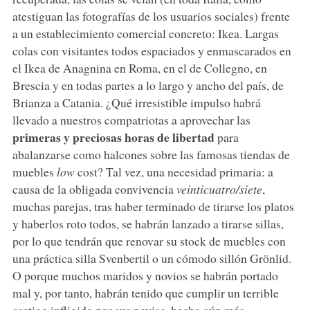
atestiguan las fotografías de los usuarios sociales) frente
a un establecimiento comercial concreto: Ikea. Largas
colas con visitantes todos espaciados y enmascarados en
el Ikea de Anagnina en Roma, en el de Collegno, en
Brescia y en todas partes a lo largo y ancho del país, de
Brianza a Catania. ¿Qué irresistible impulso habrá
llevado a nuestros compatriotas a aprovechar las
primeras y preciosas horas de libertad
para
abalanzarse como halcones sobre las famosas tiendas de
muebles
low
cost? Tal vez, una necesidad primaria: a
causa de la obligada convivencia
veinticuatro/siete
,
muchas parejas, tras haber terminado de tirarse los platos
y haberlos roto todos, se habrán lanzado a tirarse sillas,
por lo que tendrán que renovar su stock de muebles con
una práctica silla Svenbertil o un cómodo sillón Grönlid.
O porque muchos maridos y novios se habrán portado
mal y, por tanto, habrán tenido que cumplir un terrible
castigo infligido por sus novias, hecho aún más