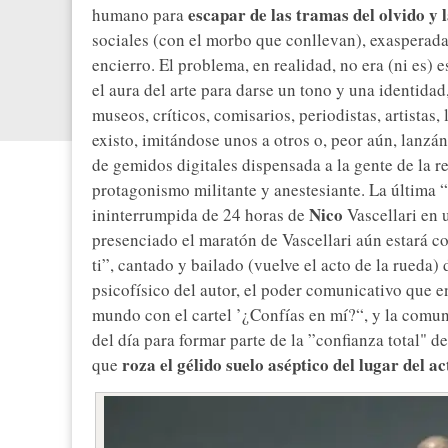
escapar de las tramas del olvido y 
humano para
sociales (con el morbo que conllevan), exasperadas
encierro. El problema, en realidad, no era (ni es) 
el aura del arte para darse un tono y una identidad
museos, críticos, comisarios, periodistas, artistas
existo, imitándose unos a otros o, peor aún, lanzá
de gemidos digitales dispensada a la gente de la re
protagonismo militante y anestesiante. La última 
Nico
ininterrumpida de 24 horas de
Vascellari en 
presenciado el maratón de Vascellari aún estará 
ti”, cantado y bailado (vuelve el acto de la rueda)
psicofísico del autor, el poder comunicativo que e
mundo con el cartel ’¿Confías en mí?“, y la comu
del día para formar parte de la ”confianza total" de
roza el gélido suelo aséptico del lugar del ac
que