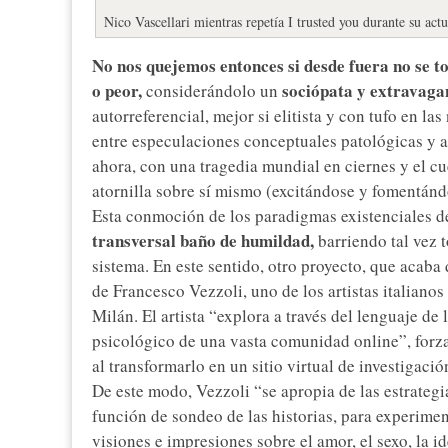
Nico Vascellari mientras repetía I trusted you durante su act
No nos quejemos entonces si desde fuera no se 
o peor,
sociópata y extravaga
considerándolo un
autorreferencial, mejor si elitista y con tufo en las
entre especulaciones conceptuales patológicas y al
ahora, con una tragedia mundial en ciernes y el cu
atornilla sobre sí mismo (excitándose y fomentánd
Esta conmoción de los paradigmas existenciales d
transversal baño de humildad,
barriendo tal vez 
sistema. En este sentido, otro proyecto, que acaba
de Francesco Vezzoli, uno de los artistas italiano
Milán. El artista “explora a través del lenguaje de
psicológico de una vasta comunidad online”, forza
al transformarlo en un sitio virtual de investigació
De este modo, Vezzoli “se apropia de las estrategi
función de sondeo de las historias, para experimen
visiones e impresiones sobre el amor, el sexo, la id