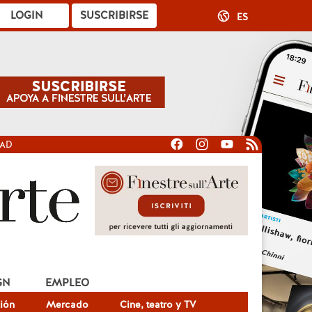
LOGIN
SUSCRIBIRSE
ES
DAD
GN
EMPLEO
ión
Mercado
Cine, teatro y TV