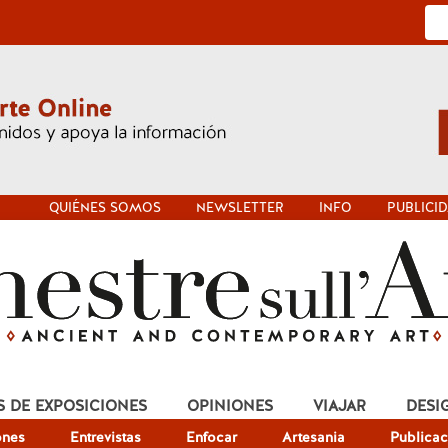
QUIÉNES SOMOS
NEWSLETTER
INFO
PUBLICI
S DE EXPOSICIONES
OPINIONES
VIAJAR
DESI
ones
Entrevistas
Enfocar
Artesania
Publicac