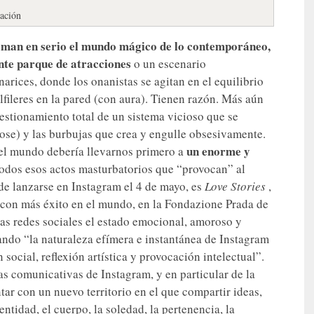
uación
toman en serio el mundo mágico de lo contemporáneo,
nte parque de atracciones
o un escenario
 narices, donde los onanistas se agitan en el equilibrio
fileres en la pared (con aura). Tienen razón. Más aún
estionamiento total de un sistema vicioso que se
ose) y las burbujas que crea y engulle obsesivamente.
un enorme y
el mundo debería llevarnos primero a
todos esos actos masturbatorios que “provocan” al
 de lanzarse en Instagram el 4 de mayo, es
Love Stories
,
s con más éxito en el mundo, en la Fondazione Prada de
 las redes sociales el estado emocional, amoroso y
ndo “la naturaleza efímera e instantánea de Instagram
n social, reflexión artística y provocación intelectual”.
as comunicativas de Instagram, y en particular de la
tar con un nuevo territorio en el que compartir ideas,
entidad, el cuerpo, la soledad, la pertenencia, la