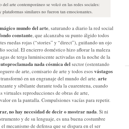
o del arte contemporáneo se volcó en las redes sociales:
 y plataformas similares no fueron tan emocionantes.
 mágico mundo del arte
, saturando a diario la red social
fondo constante
, que alcanzaba su punto álgido todos
es ruedas rojas (“stories” y “direct”), guiñando un ojo
o social. El encierro doméstico hizo aflorar la maleza
nagas de terga luminiscente activadas en la noche de la
autoproclamada nada cósmica del
sector (ostentando
vástagos
bloguero de arte, comisario de arte y todos esos
arte
 transformó en un engranaje del mundo del arte.
zante y sibilante durante toda la cuarentena, cuando
s virtuales reproducciones de obras de arte,
alor en la pantalla. Compulsiones vacías para repetir.
trar, no hay necesidad de decir o mostrar nada
. Si ni
nstrumento y de su lenguaje, es una buena costumbre
 el mecanismo de defensa que se dispara en el ser