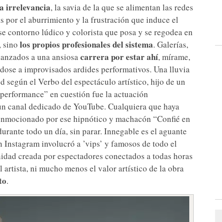
la irrelevancia
, la savia de la que se alimentan las redes
 por el aburrimiento y la frustración que induce el
ese contorno lúdico y colorista que posa y se regodea en
los propios profesionales del sistema
, sino
. Galerías,
carrera por estar ahí
, lanzados a una ansiosa
, mírame,
ndose a improvisados ardides performativos. Una lluvia
d según el Verbo del espectáculo artístico, hijo de un
“performance” en cuestión fue la actuación
un canal dedicado de YouTube. Cualquiera que haya
conmocionado por ese hipnótico y machacón “Confié en
 durante todo un día, sin parar. Innegable es el aguante
n Instagram involucró a ’vips’ y famosos de todo el
nidad creada por espectadores conectados a todas horas
l artista, ni mucho menos el valor artístico de la obra
to
.