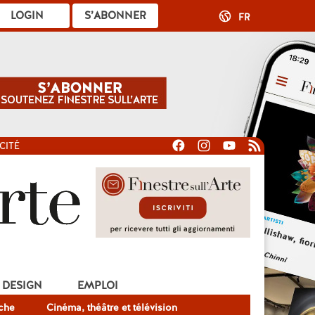
LOGIN
S’ABONNER
FR
CITÉ
DESIGN
EMPLOI
che
Cinéma, théâtre et télévision