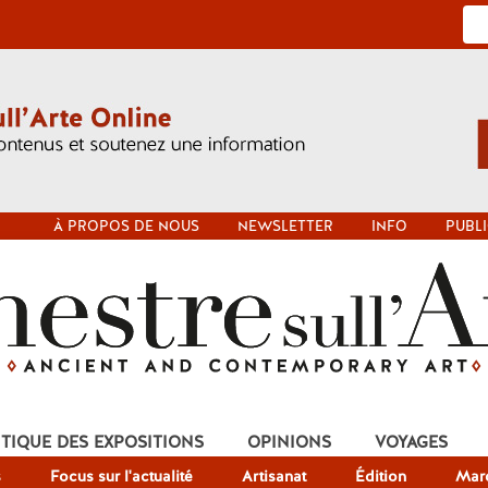
À PROPOS DE NOUS
NEWSLETTER
INFO
PUBLI
ITIQUE DES EXPOSITIONS
OPINIONS
VOYAGES
s
Focus sur l'actualité
Artisanat
Édition
Mar