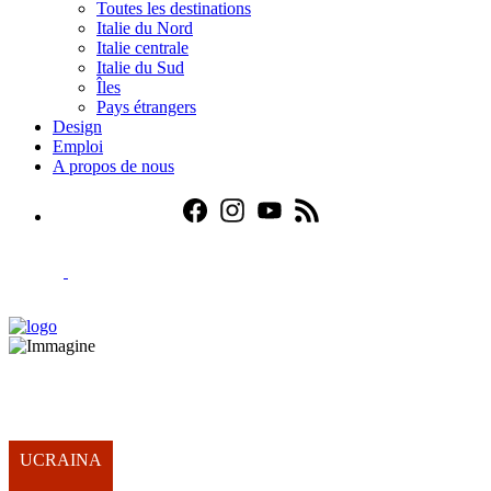
Toutes les destinations
Italie du Nord
Italie centrale
Italie du Sud
Îles
Pays étrangers
Design
Emploi
A propos de nous
UCRAINA