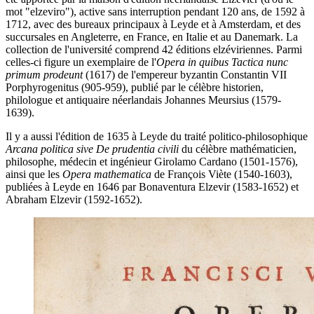
mot "elzeviro"), active sans interruption pendant 120 ans, de 1592 à
1712, avec des bureaux principaux à Leyde et à Amsterdam, et des
succursales en Angleterre, en France, en Italie et au Danemark. La
collection de l'université comprend 42 éditions elzéviriennes. Parmi
celles-ci figure un exemplaire de l'
Opera in quibus Tactica nunc
primum prodeunt
(1617) de l'empereur byzantin Constantin VII
Porphyrogenitus (905-959), publié par le célèbre historien,
philologue et antiquaire néerlandais Johannes Meursius (1579-
1639).
Il y a aussi l'édition de 1635 à Leyde du traité politico-philosophique
Arcana politica sive De prudentia civili
du célèbre mathématicien,
philosophe, médecin et ingénieur Girolamo Cardano (1501-1576),
ainsi que les
Opera mathematica
de François Viète (1540-1603),
publiées à Leyde en 1646 par Bonaventura Elzevir (1583-1652) et
Abraham Elzevir (1592-1652).