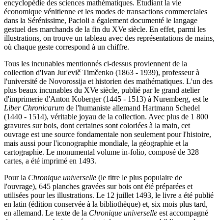
encyclopédie des sciences mathématiques. Étudiant la vie
économique vénitienne et les modes de transactions commerciales
dans la Sérénissime, Pacioli a également documenté le langage
gestuel des marchands de la fin du XVe siècle. En effet, parmi les
illustrations, on trouve un tableau avec des représentations de mains,
où chaque geste correspond à un chiffre.
Tous les incunables mentionnés ci-dessus proviennent de la
collection d'Ivan Jur'evič Timčenko (1863 - 1939), professeur à
l'université de Novorossija et historien des mathématiques. L'un des
plus beaux incunables du XVe siècle, publié par le grand atelier
d'imprimerie d'Anton Koberger (1445 - 1513) à Nuremberg, est le
Liber Chronicarum
de l'humaniste allemand Hartmann Schedel
(1440 - 1514), véritable joyau de la collection. Avec plus de 1 800
gravures sur bois, dont certaines sont coloriées à la main, cet
ouvrage est une source fondamentale non seulement pour l'histoire,
mais aussi pour l'iconographie mondiale, la géographie et la
cartographie. Le monumental volume in-folio, composé de 328
cartes, a été imprimé en 1493.
Pour la
Chronique universelle
(le titre le plus populaire de
l'ouvrage), 645 planches gravées sur bois ont été préparées et
utilisées pour les illustrations. Le 12 juillet 1493, le livre a été publié
en latin (édition conservée à la bibliothèque) et, six mois plus tard,
en allemand. Le texte de la
Chronique universelle
est accompagné