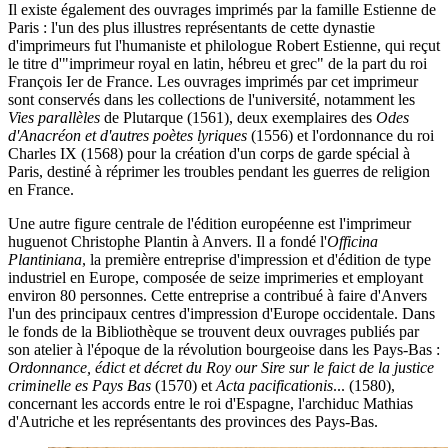
Il existe également des ouvrages imprimés par la famille Estienne de
Paris : l'un des plus illustres représentants de cette dynastie
d'imprimeurs fut l'humaniste et philologue Robert Estienne, qui reçut
le titre d'"imprimeur royal en latin, hébreu et grec" de la part du roi
François Ier de France. Les ouvrages imprimés par cet imprimeur
sont conservés dans les collections de l'université, notamment les
Vies parallèles
de Plutarque (1561), deux exemplaires des
Odes
d'Anacréon et d'autres poètes lyriques
(1556) et l'ordonnance du roi
Charles IX (1568) pour la création d'un corps de garde spécial à
Paris, destiné à réprimer les troubles pendant les guerres de religion
en France.
Une autre figure centrale de l'édition européenne est l'imprimeur
huguenot Christophe Plantin à Anvers. Il a fondé l'
Officina
Plantiniana
, la première entreprise d'impression et d'édition de type
industriel en Europe, composée de seize imprimeries et employant
environ 80 personnes. Cette entreprise a contribué à faire d'Anvers
l'un des principaux centres d'impression d'Europe occidentale. Dans
le fonds de la Bibliothèque se trouvent deux ouvrages publiés par
son atelier à l'époque de la révolution bourgeoise dans les Pays-Bas :
Ordonnance, édict et décret du Roy our Sire sur le faict de la justice
criminelle es Pays Bas
(1570) et
Acta pacificationis
... (1580),
concernant les accords entre le roi d'Espagne, l'archiduc Mathias
d'Autriche et les représentants des provinces des Pays-Bas.