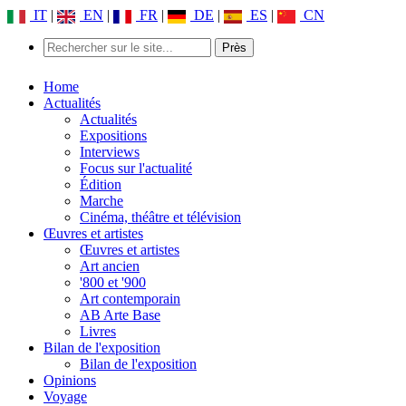
IT
|
EN
|
FR
|
DE
|
ES
|
CN
Home
Actualités
Actualités
Expositions
Interviews
Focus sur l'actualité
Édition
Marche
Cinéma, théâtre et télévision
Œuvres et artistes
Œuvres et artistes
Art ancien
'800 et '900
Art contemporain
AB Arte Base
Livres
Bilan de l'exposition
Bilan de l'exposition
Opinions
Voyage