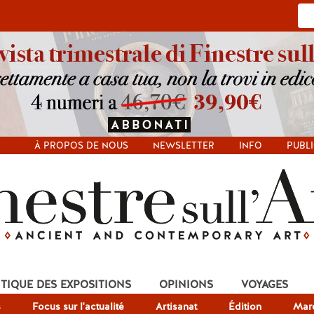
À PROPOS DE NOUS
NEWSLETTER
INFO
PUBLI
ITIQUE DES EXPOSITIONS
OPINIONS
VOYAGES
s
Focus sur l'actualité
Artisanat
Édition
Mar