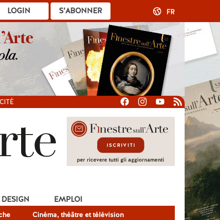
LOGIN
S’ABONNER
FR
CITÉ
DESIGN
EMPLOI
che
Cinéma, théâtre et télévision