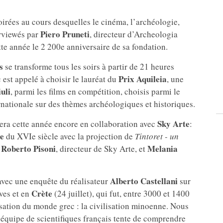
soirées au cours desquelles le cinéma, l’archéologie,
Piero Pruneti
erviewés par
, directeur d’Archeologia
te année le 2 200e anniversaire de sa fondation.
s
se transforme tous les soirs à partir de 21 heures
Prix Aquileia
c est appelé à choisir le lauréat du
, une
uli
, parmi les films en compétition, choisis parmi le
nationale sur des thèmes archéologiques et historiques.
Sky Arte
lera cette année encore en collaboration avec
:
e
du XVIe siècle avec la projection de
Tintoret - un
Roberto Pisoni
Melania
c
, directeur de Sky Arte, et
Alberto Castellani
 avec une enquête du réalisateur
sur
Crète
uves et en
(24 juillet), qui fut, entre 3000 et 1400
lisation du monde grec : la civilisation minoenne. Nous
e équipe de scientifiques français tente de comprendre