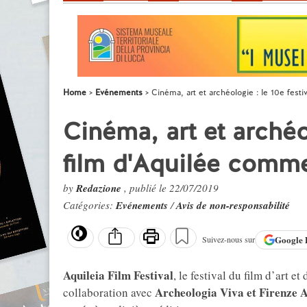
Home
Evénements
Cinéma, art et archéologie : le 10e festi
Cinéma, art et archéol
film d'Aquilée commen
by
Redazione
, publié le 22/07/2019
Catégories:
Evénements
/
Avis de non-responsabilité
Google
Suivez-nous sur
Aquileia Film Festival
, le festival du film d’art e
Archeologia Viva et Firenze 
collaboration avec