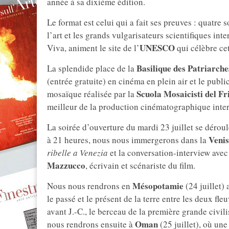
année à sa dixième édition.
Le format est celui qui a fait ses preuves : quatre 
l’art et les grands vulgarisateurs scientifiques int
UNESCO
Viva, animent le site de l’
qui célèbre cet
Basilique des Patriarche
La splendide place de la
(entrée gratuite) en cinéma en plein air et le publi
Scuola Mosaicisti del Fri
mosaïque réalisée par la
meilleur de la production cinématographique inter
La soirée d’ouverture du mardi 23 juillet se dérou
Venis
à 21 heures, nous nous immergerons dans la
ribelle a Venezia
et la conversation-interview ave
Mazzucco
, écrivain et scénariste du film.
Mésopotamie
Nous nous rendrons en
(24 juillet)
le passé et le présent de la terre entre les deux fle
avant J.-C., le berceau de la première grande civi
Oman
nous rendrons ensuite à
(25 juillet), où un