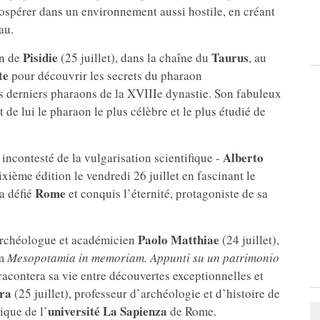
rospérer dans un environnement aussi hostile, en créant
au.
Pisidie
Taurus
on de
(25 juillet), dans la chaîne du
, au
te
pour découvrir les secrets du pharaon
 des derniers pharaons de la XVIIIe dynastie. Son fabuleux
it de lui le pharaon le plus célèbre et le plus étudié de
Alberto
incontesté de la vulgarisation scientifique -
ixième édition le vendredi 26 juillet en fascinant le
Rome
 a défié
et conquis l’éternité, protagoniste de sa
Paolo Matthiae
’archéologue et académicien
(24 juillet),
lm
Mesopotamia in memoriam. Appunti su un patrimonio
racontera sa vie entre découvertes exceptionnelles et
ra
(25 juillet), professeur d’archéologie et d’histoire de
université La Sapienza
ique de l’
de Rome.