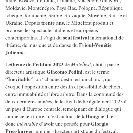
Italie, Kosovo, Lettonie, Lituanie, Macédoine du Nord,
Moldavie, Monténégro, Pays-Bas, Pologne, République
tchèque, Roumanie, Serbie, Slovaquie, Slovénie, Suisse et
trente ans
Ukraine. Depuis
, le Mittelfest produit et
propose des spectacles italiens et européens
seul festival
de
contemporains. Il s’agit du
international
Frioul-Vénétie
théâtre, de musique et de danse du
Julienne
.
thème de l’édition 2023
Le
de
Mittelfest
, choisi par le
Giacomo Pedini
directeur artistique
, est le terme
“Inevitable”
, ou “chaque destin est un choix”, qui
évoque l’opposition entre destin et possibilité de choix,
entre immuabilité et libre arbitre. Dans la continuité des
deux dernières années, le festival dédie également 2023 à
un pays d’Europe centrale, témoignant du dialogue qui
Hongrie
anime ce territoire : c’est au tour de la
. Il est
Giorgio
donc
inévitable
d’avoir une pensée pour
Pressburger
, premier directeur artistique du festival,