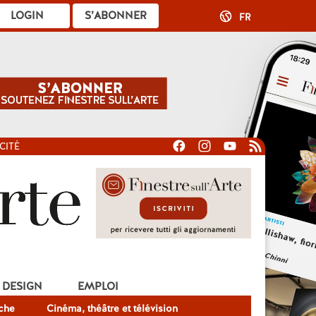
LOGIN
S’ABONNER
FR
CITÉ
DESIGN
EMPLOI
che
Cinéma, théâtre et télévision