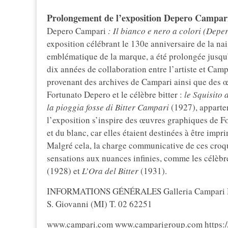
Prolongement de l’exposition Depero Campari
Depero Campari
: Il bianco e nero a colori (Depe
exposition célébrant le 130e anniversaire de la na
emblématique de la marque, a été prolongée jusqu’
dix années de collaboration entre l’artiste et Ca
provenant des archives de Campari ainsi que des œ
Fortunato Depero et le célèbre bitter :
le Squisito a
la pioggia fosse di Bitter Campari
(1927), apparten
l’exposition s’inspire des œuvres graphiques de Fo
et du blanc, car elles étaient destinées à être imp
Malgré cela, la charge communicative de ces croquis
sensations aux nuances infinies, comme les célèbr
(1928) et
L’Ora del Bitter
(1931).
INFORMATIONS GÉNÉRALES Galleria Campari HQs
S. Giovanni (MI) T. 02 62251
www.campari.com www.camparigroup.com https://