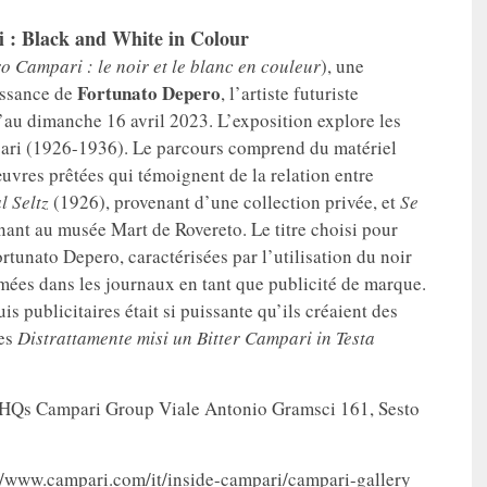
 : Black and White in Colour
ro Campari : le noir et le blanc en couleur
), une
Fortunato Depero
issance de
, l’artiste futuriste
au dimanche 16 avril 2023. L’exposition explore les
mpari (1926-1936). Le parcours comprend du matériel
uvres prêtées qui témoignent de la relation entre
l Seltz
(1926), provenant d’une collection privée, et
Se
ant au musée Mart de Rovereto. Le titre choisi pour
rtunato Depero, caractérisées par l’utilisation du noir
rimées dans les journaux en tant que publicité de marque.
 publicitaires était si puissante qu’ils créaient des
es
Distrattamente misi un Bitter Campari in Testa
 Campari Group Viale Antonio Gramsci 161, Sesto
www.campari.com/it/inside-campari/campari-gallery