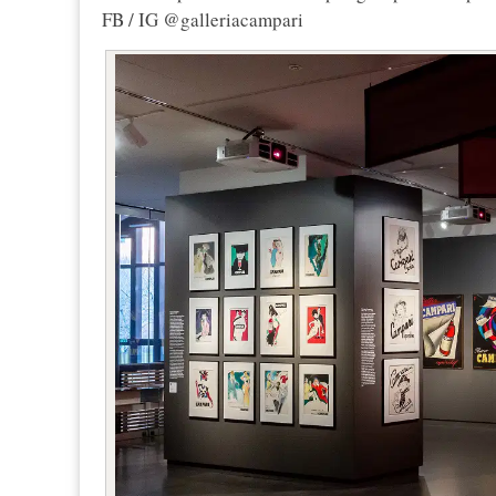
FB / IG @galleriacampari