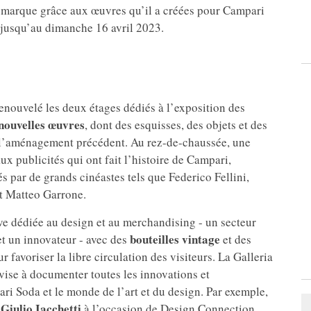
la marque grâce aux œuvres qu’il a créées pour Campari
 jusqu’au dimanche 16 avril 2023.
nouvelé les deux étages dédiés à l’exposition des
nouvelles œuvres
, dont des esquisses, des objets et des
ns l’aménagement précédent. Au rez-de-chaussée, une
x publicités qui ont fait l’histoire de Campari,
és par de grands cinéastes tels que Federico Fellini,
et Matteo Garrone.
e dédiée au design et au merchandising - un secteur
bouteilles vintage
et un innovateur - avec des
et des
favoriser la libre circulation des visiteurs. La Galleria
vise à documenter toutes les innovations et
ri Soda et le monde de l’art et du design. Par exemple,
 Giulio Iacchetti
à l’occasion de Design Connection