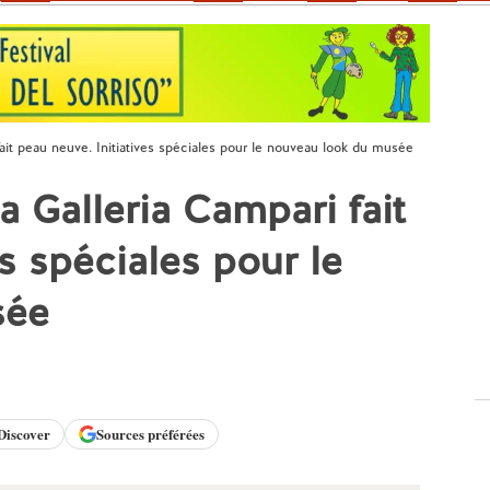
fait peau neuve. Initiatives spéciales pour le nouveau look du musée
a Galleria Campari fait
es spéciales pour le
sée
Discover
Sources préférées