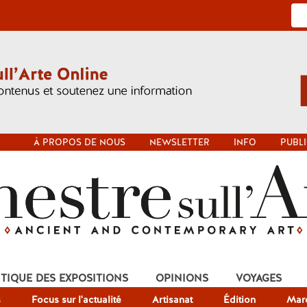
À PROPOS DE NOUS
NEWSLETTER
INFO
PUBLI
ITIQUE DES EXPOSITIONS
OPINIONS
VOYAGES
s
Focus sur l'actualité
Artisanat
Édition
Mar