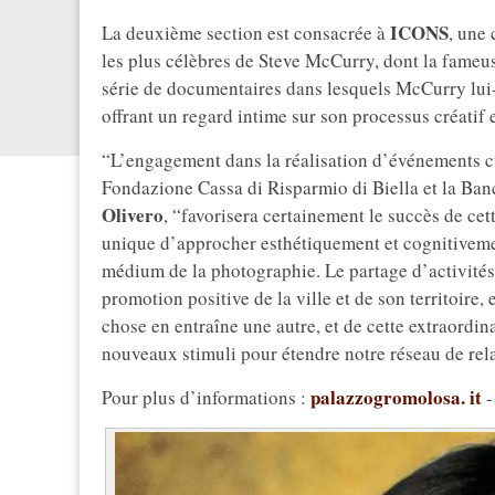
ICONS
La deuxième section est consacrée à
, une 
les plus célèbres de Steve McCurry, dont la fameuse
série de documentaires dans lesquels McCurry lu
offrant un regard intime sur son processus créatif e
“L’engagement dans la réalisation d’événements c
Fondazione Cassa di Risparmio di Biella et la Banca
Olivero
, “favorisera certainement le succès de cett
unique d’approcher esthétiquement et cognitivement
médium de la photographie. Le partage d’activités
promotion positive de la ville et de son territoire, e
chose en entraîne une autre, et de cette extraordin
nouveaux stimuli pour étendre notre réseau de rela
palazzogromolosa.
it
Pour plus d’informations :