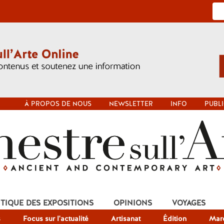
À PROPOS DE NOUS
NEWSLETTER
INFO
PUBLI
ITIQUE DES EXPOSITIONS
OPINIONS
VOYAGES
s
Focus sur l'actualité
Artisanat
Édition
Mar