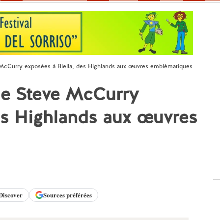
McCurry exposées à Biella, des Highlands aux œuvres emblématiques
de Steve McCurry
es Highlands aux œuvres
Discover
Sources préférées