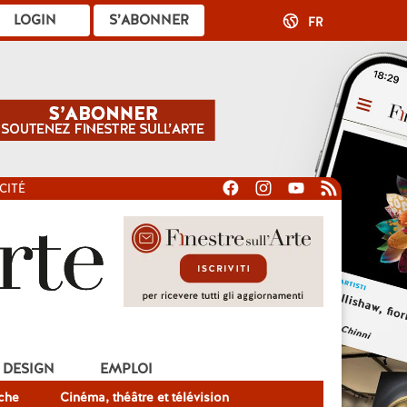
LOGIN
S’ABONNER
FR
CITÉ
DESIGN
EMPLOI
che
Cinéma, théâtre et télévision