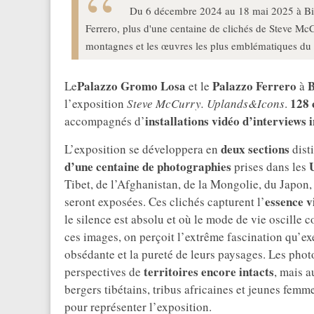
Du 6 décembre 2024 au 18 mai 2025 à Bie
Ferrero, plus d'une centaine de clichés de Steve McC
montagnes et les œuvres les plus emblématiques du
Palazzo Gromo Losa
Palazzo Ferrero
B
Le
et le
à
128 
l’exposition
Steve McCurry. Uplands&Icons
.
installations vidéo d’interviews i
accompagnés d’
deux sections
L’exposition se développera en
dist
d’une centaine de photographies
prises dans les
Tibet, de l’Afghanistan, de la Mongolie, du Japon, 
essence 
seront exposées. Ces clichés capturent l’
le silence est absolu et où le mode de vie oscille 
ces images, on perçoit l’extrême fascination qu’exe
obsédante et la pureté de leurs paysages. Les pho
territoires encore intacts
perspectives de
, mais a
bergers tibétains, tribus africaines et jeunes femm
pour représenter l’exposition.