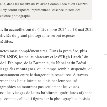
lla, dans les locaux du Palazzo Gromo Losa et du Palazzo
urry seront exposés, représentant l'essence intacte des
 célèbre photographe.
iella
accueilleront du 6 décembre 2024 au 18 mai 2025
clichés
du grand photographe seront exposés,
nédites.
plus
inctes mais complémentaires. Dans la première,
UPLANDS
"High Lands
, les hauts plateaux et les
" du
de l’Éthiopie, de la Birmanie, du Népal et du Brésil
vierge des montagnes
, où le temps semble suspendu, où
constamment entre le danger et la ressource. À travers
rcent ces lieux lointains, unis par leur beauté
tographies ne montrent pas seulement les vastes
visages de leurs habitants
ussi les
: guérilleros afghans,
es, comme celle qui figure sur la photographie choisie