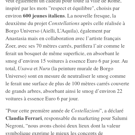
veut également un cadeau pour toute la ville de Rome,
inspiré par les mots ”respect et équilibre", choisis par
600 jeunes italiens
environ
. La nouvelle fresque, la
deuxième du projet
Constellations
après celle réalisée à
Borgo Universo (Aielli, L’Aquila), également par
Anastasia mais en collaboration avec l’artiste français
Zoer, avec ses 70 mètres carrés, purifiera l’air comme le
ferait un bosquet de même superficie, en absorbant le
smog d’environ 15 voitures à essence Euro 6 par jour. Au
total,
Usawa
et
Nuru
(la peinture murale de Borgo
Universo) sont en mesure de neutraliser le smog comme
le ferait une surface de plus de 100 mètres carrés couverte
de grands arbres, absorbant ainsi le smog d’environ 22
voitures à essence Euro 6 par jour.
"Pour cette première année de
Costellazioni
", a déclaré
Claudia Ferrari
, responsable du marketing pour Salumi
Negroni, “nous avons choisi deux lieux dont la valeur
symbolique exprime le mieux les concepts de