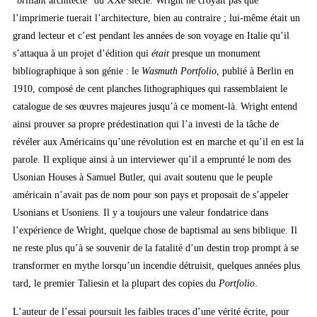
“brillant architecte” du XXe siècle. Wright ne croyait pas que
l’imprimerie tuerait l’architecture, bien au contraire ; lui-même était un
grand lecteur et c’est pendant les années de son voyage en Italie qu’il
s’attaqua à un projet d’édition qui
était
presque un monument
bibliographique à son génie : le
Wasmuth Portfolio
, publié à Berlin en
1910, composé de cent planches lithographiques qui rassemblaient le
catalogue de ses œuvres majeures jusqu’à ce moment-là. Wright entend
ainsi prouver sa propre prédestination qui l’a investi de la tâche de
révéler aux Américains qu’une révolution est en marche et qu’il en est la
parole. Il explique ainsi à un interviewer qu’il a emprunté le nom des
Usonian Houses à Samuel Butler, qui avait soutenu que le peuple
américain n’avait pas de nom pour son pays et proposait de s’appeler
Usonians et Usoniens. Il y a toujours une valeur fondatrice dans
l’expérience de Wright, quelque chose de baptismal au sens biblique. Il
ne reste plus qu’à se souvenir de la fatalité d’un destin trop prompt à se
transformer en mythe lorsqu’un incendie détruisit, quelques années plus
tard, le premier Taliesin et la plupart des copies du
Portfolio
.
L’auteur de l’essai poursuit les faibles traces d’une vérité écrite, pour