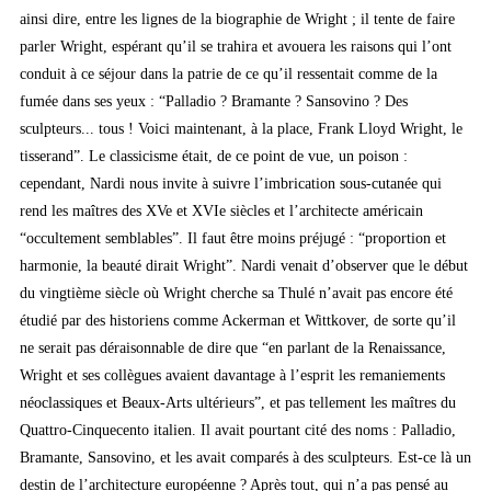
ainsi dire, entre les lignes de la biographie de Wright ; il tente de faire
parler Wright, espérant qu’il se trahira et avouera les raisons qui l’ont
conduit à ce séjour dans la patrie de ce qu’il ressentait comme de la
fumée dans ses yeux : “Palladio ? Bramante ? Sansovino ? Des
sculpteurs... tous ! Voici maintenant, à la place, Frank Lloyd Wright, le
tisserand”. Le classicisme était, de ce point de vue, un poison :
cependant, Nardi nous invite à suivre l’imbrication sous-cutanée qui
rend les maîtres des XVe et XVIe siècles et l’architecte américain
“occultement semblables”. Il faut être moins préjugé : “proportion et
harmonie, la beauté dirait Wright”. Nardi venait d’observer que le début
du vingtième siècle où Wright cherche sa Thulé n’avait pas encore été
étudié par des historiens comme Ackerman et Wittkover, de sorte qu’il
ne serait pas déraisonnable de dire que “en parlant de la Renaissance,
Wright et ses collègues avaient davantage à l’esprit les remaniements
néoclassiques et Beaux-Arts ultérieurs”, et pas tellement les maîtres du
Quattro-Cinquecento italien. Il avait pourtant cité des noms : Palladio,
Bramante, Sansovino, et les avait comparés à des sculpteurs. Est-ce là un
destin de l’architecture européenne ? Après tout, qui n’a pas pensé au