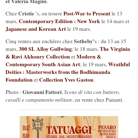
et Valeria Magini
.
Cristie
Post-War to Present
Chez
’s, on trouve
le 13
Contemporary Edition : New York
mars,
le 14 mars et
Japanese and Korean Art
le 19 mars.
Sotheby’
Cinq ventes aux enchères chez
s : du 13 au 15
300 SL Alloy Gullwing
The Virginia
mars,
; le 18 mars,
& Ravi Akhoury Collection
Modern &
et
Contemporary South Asian Art
Wrathful
; le 19 mars,
Deities : Masterworks from the Bodhimanda
Foundation
Collection Yves Gastou
et
.
Giovanni Fattori
Photo :
,
Scene di vita con buttero,
cavalli e campamento militare
, en vente chez Pananti.