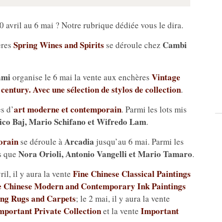
avril au 6 mai ? Notre rubrique dédiée vous le dira.
Spring Wines and Spirits
Cambi
ères
se déroule chez
ami
Vintage
organise le 6 mai la vente aux enchères
century. Avec une sélection de stylos de collection
.
art moderne et contemporain
s d’
. Parmi les lots mis
ico Baj, Mario Schifano et Wifredo Lam
.
orain
Arcadia
se déroule à
jusqu’au 6 mai. Parmi les
Nora Orioli, Antonio Vangelli et Mario Tamaro
ls que
.
Fine Chinese Classical Paintings
vril, il y aura la vente
e Chinese Modern and Contemporary Ink Paintings
ding Rugs and Carpets
; le 2 mai, il y aura la vente
mportant Private Collection
Important
et la vente