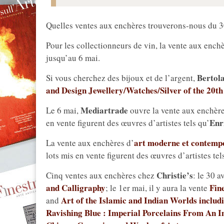
Quelles ventes aux enchères trouverons-nous du 30 
Pour les collectionneurs de vin, la vente aux ench
jusqu’au 6 mai.
Bertol
Si vous cherchez des bijoux et de l’argent,
and Design Jewellery/Watches/Silver of the 20th 
Mediartrade
Le 6 mai,
ouvre la vente aux enchère
Enr
en vente figurent des œuvres d’artistes tels qu’
art moderne et contemp
La vente aux enchères d’
lots mis en vente figurent des œuvres d’artistes te
Christie’s
Cinq ventes aux enchères chez
: le 30 a
and Calligraphy
Fin
; le 1er mai, il y aura la vente
Art of the Islamic and Indian Worlds inclu
and
Ravishing Blue : Imperial Porcelains From An I