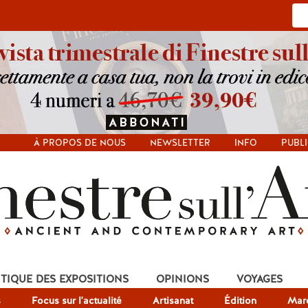
À PROPOS DE NOUS
NEWSLETTER
INFO
PUBLI
ITIQUE DES EXPOSITIONS
OPINIONS
VOYAGES
s
Focus sur l'actualité
Artisanat
Édition
Mar