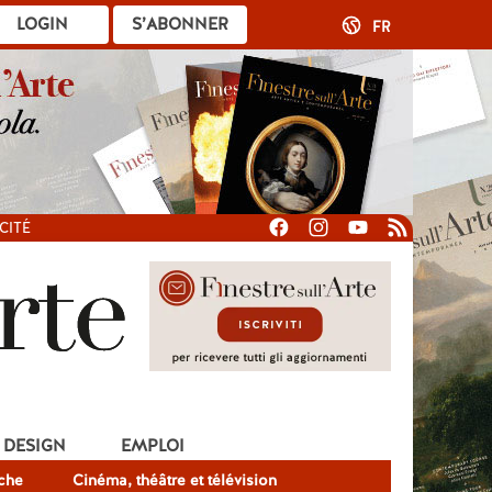
LOGIN
S’ABONNER
FR
CITÉ
DESIGN
EMPLOI
che
Cinéma, théâtre et télévision