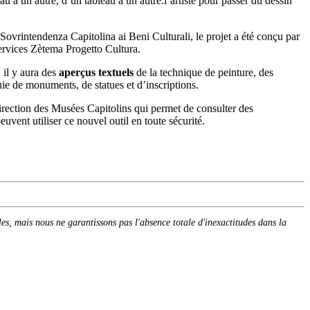
au à un autre, d’un tableau à un autre.l’artiste pour passer du dessin
rintendenza Capitolina ai Beni Culturali, le projet a été conçu par
ervices Zètema Progetto Cultura.
il y aura des
aperçus textuels
de la technique de peinture, des
hie de monuments, de statues et d’inscriptions.
irection des Musées Capitolins qui permet de consulter des
peuvent utiliser ce nouvel outil en toute sécurité.
cles, mais nous ne garantissons pas l'absence totale d'inexactitudes dans la