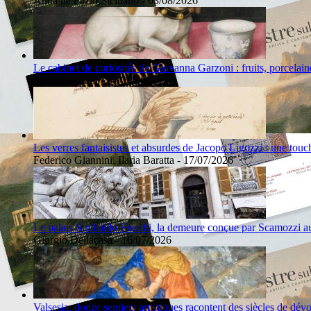
Anna de Fazio Siciliano - 03/08/2026
Le cabinet de curiosités de Giovanna Garzoni : fruits, porcelain
Andrea Fusani - 31/07/2026
Les verres fantaisistes et absurdes de Jacopo Ligozzi : une touch
Federico Giannini, Ilaria Baratta - 17/07/2026
Le palais Sinibaldo Fieschi, la demeure conçue par Scamozzi 
Giorgio Dellacasa - 16/07/2026
Valsesia, douze sentiers artistiques racontent des siècles de dév