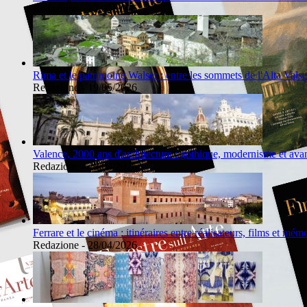
Redazione - 22/05/2026
Rima et le patrimoine Walser : entre les sommets de l'Alta Valses
Redazione - 19/05/2026
Valence, 2000 ans d'architecture : gothique, modernisme et ava
Redazione - 29/04/2026
Ferrare et le cinéma : itinéraires entre réalisateurs, films et mém
Redazione - 28/04/2026