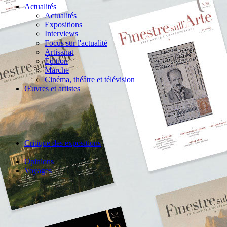
Actualités
Actualités
Expositions
Interviews
Focus sur l'actualité
Artisanat
Édition
Marche
Cinéma, théâtre et télévision
Œuvres et artistes
Critique des expositions
Opinions
Voyages