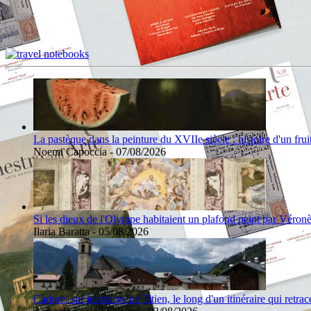
La pastèque dans la peinture du XVIIe siècle : histoire d'un frui
Noemi Capoccia - 07/08/2026
Si les dieux de l'Olympe habitaient un plafond peint par Véron
Ilaria Baratta - 05/08/2026
Cadore, sur les traces de Titien, le long d'un itinéraire qui retra