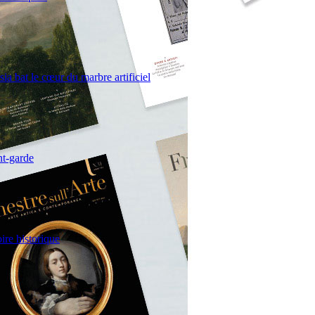
ia bat le cœur du marbre artificiel
nt-garde
oire historique