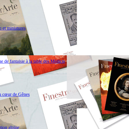
e et miniatures
e de fantaisie à la table des Médicis
au cœur de Gênes
otion alpine