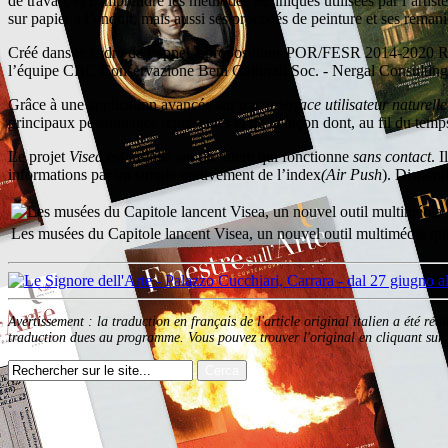
de travail, et comprendre les méthodes techniques utilisées par l’artist
sur papier à l’enduit, mais aussi ses procédés de peinture et ses reman
Créé dans le cadre de l’appel à propositions POR/FESR 2014-2020 Reg
l’équipe CBC Conservazione Beni Culturali Soc. - Nergal Consulting S
Grâce à une application avancée sur une
interface utilisateur naturelle
principaux personnages représentés et de la façon dont, au fil du temp
Le projet
Visea
est installé sur un totem qui fonctionne
sans contact
. 
informations par un simple mouvement de l’index
(Air Push
). Disponib
Les musées du Capitole lancent Visea, un nouvel outil multimédia qui r
Avertissement : la traduction en français de l'article original italien a été ré
traduction dues au programme. Vous pouvez trouver l'original en cliquant sur l