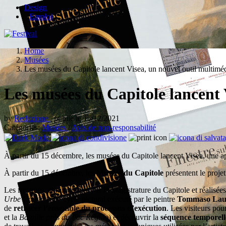
Design
Emploi
Home
Musées
Les musées du Capitole lancent Visea, un nouvel outil multimédia
Les musées du Capitole lancent V
by
Redazione
, publié le 15/12/2021
Catégories:
Musées
/
Avis de non-responsabilité
À partir du 15 décembre, les musées du Capitole lancent Visea, une app
À partir du 15 décembre, les
Musées du Capitole
présentent le proje
Les fresques, commandées par la Magistrature du Capitole et réalisées 
Urbe Condita
. Le cycle pictural exécuté par le peintre
Tommaso Laur
de
retracer l’ensemble du processus d’exécution
. Les visiteurs pou
et la
Bataille près du Lac Regillo
) et découvrir la
séquence temporell