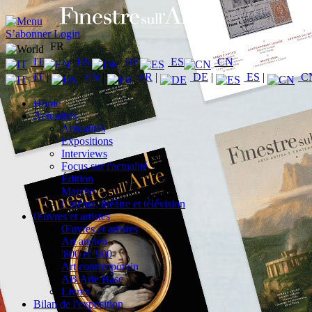
S’abonner
Login
FR
IT
EN
DE
ES
CN
IT
|
EN
|
FR
|
DE
|
ES
|
C
Home
Actualités
Actualités
Expositions
Interviews
Focus sur l'actualité
Édition
Marche
Cinéma, théâtre et télévision
Œuvres et artistes
Œuvres et artistes
Art ancien
'800 et '900
Art contemporain
AB Arte Base
Livres
Bilan de l'exposition