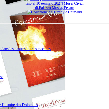
t dans les natures mortes toscanes
èse
ce l'histoire des Dolomites