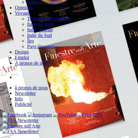
Bilan de l'exposition
Opinions
Voyage
Toutes les destinations
Italie du Nord
Italie centrale
Italie du Sud
Îles
Pays étrangers
Design
Emploi
A propos de nous
à propos de nous
Newsletter
Info
Publicité