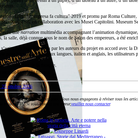
e pour passer d’un dessin à un papier, d’un tableau à un autre, d’un table
iements.
ione Lazio “L’impresa fa cultura” 2019 et promu par Roma Culture, Sov
rl - Xtrust Srl, en collaboration avec les Musei Capitolini. Museum S
, avec une
narration
multimédia accompagnant l’animation dynamique, 
s, la salle, déjà connue sous le nom de Salon des empereurs, a été enric
Il s’agit d’un
logiciel
conçu par les auteurs du projet en accord avec la D
le pour les visiteurs en deux langues, italien et anglais, les utilisateurs 
aconte l'art de la fresque.
alisée à l'aide d'outils automatiques. Nous nous engageons à réviser tous les arti
e bouton ITA. Si vous trouvez une erreur,
veuillez nous contacter
.