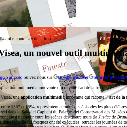
 qui raconte l'art de la fresque.
isea, un nouvel outil multimédia 
Suivez-nous sur
Google
Discover
Sources préférée
lication multimédia innovante qui raconte l'art de la fresque.
t Visea, une
application multimédia
innovante qui raconte l’
art de la
entre 1587 et 1594, représentent certains des épisodes les plus célèbres
eti
dans la Sala dei Capitani du Palazzo dei Conservatori des Musées du
rront ainsi naviguer entre les scènes des quatre murs (la
Justice de Brut
e
dans laquelle les fresques ont été exécutées, retracer les journées de t