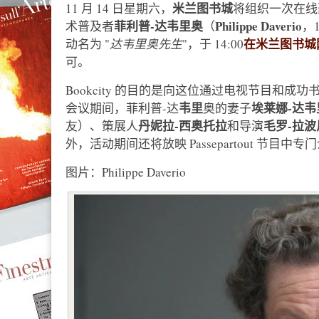
米兰图书城
11 月 14 日星期六，
将组织一次在线
菲利普-达韦里奥
Philippe Daverio
术普及者
（
，
在米兰图书城
动名为 "
达韦里奥先生
"，于 14:00
可。
Bookcity 的目的是向这位通过电视节目和
韦里
埃莱娜-达韦
会议期间，菲利普-达
奥的妻子
丹妮拉-西奥托拉
毛罗-拉波
友）、策展人
和导演
外，活动期间还将放映 Passepartout 节
图片：Philippe Daverio