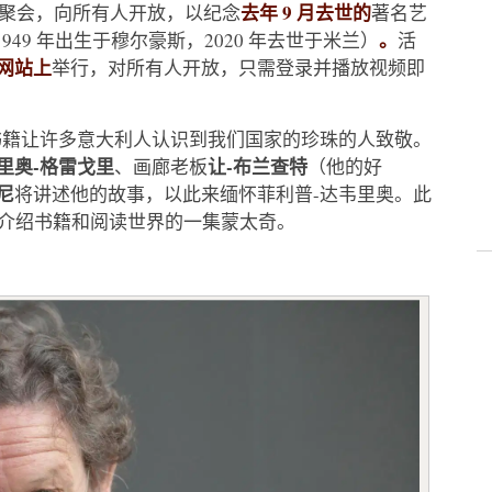
去年 9 月去世的
聚会，向所有人开放，以纪念
著名艺
。
1949 年出生于穆尔豪斯，2020 年去世于米兰）
活
网站上
举行，对所有人开放，只需登录并播放视频即
成功书籍让许多意大利人认识到我们国家的珍珠的人致敬。
里奥-格雷戈里
让-布兰查特
、画廊老板
（他的好
尼
将讲述他的故事，以此来缅怀菲利普-达韦里奥。此
目中专门介绍书籍和阅读世界的一集蒙太奇。