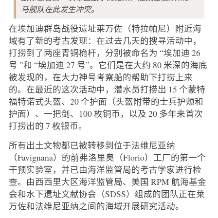
马舰队在此发生冲突。
在埃加迪群岛战役遗址莱万佐（特拉帕尼）附近海
域有了新的考古发现：在过去几天的搜寻活动中，
打捞到了两座青铜桅杆，分别被命名为 “埃加迪 26
号 ”和 “埃加迪 27 号”。它们是在大约 80 米深的海底
被发现的，在大力神号考察船的帮助下打捞上来
的。在最近的这次活动中，潜水员打捞出 15 个蒙特
福特诺式头盔、20 个护面（头盔附带的士兵护颊和
护面）、一把剑、100 枚铜币，以及 20 多年来首次
打捞出的 7 枚银币。
所有出土文物都已被转移到位于法维尼亚纳
（Favignana）的前弗洛里奥（Florio）工厂的第一个
干预实验室，并已由海洋监管局的考古学家进行检
查。由西西里大区海洋监管局、美国 RPM 航海基金
会和水下遗址文献协会（SDSS）组成的团队正在莱
万佐和法维尼亚纳之间的海域开展研究活动。