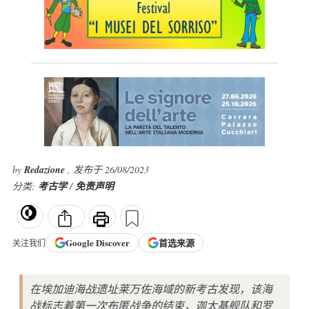
by
Redazione
, 发布于 26/08/2023
分类:
考古学
/
免责声明
Google
Discover
首选来源
关注我们
在埃加迪海战遗址莱万佐海域的新考古发现，该海
战标志着第一次布匿战争的结束，迦太基舰队和罗